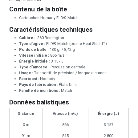
Contenu de la boîte
Cartouches Hornady ELD® Match
Caractéristiques techniques
Calibre :
.260 Remington
Type d’ogive :
ELD® Match (pointe Heat Shield™)
Poids de balle :
130 gr / 8,42 g
Vitesse initiale :
866 m/s
Énergie initiale :
3 157 J
Type d’amorce :
Percussion centrale
Usage :
Tir sportif de précision / longue distance
Fabricant :
Hornady
Pays de fabrication :
États-Unis
Famille de munitions :
Match
Données balistiques
Distance
Vitesse (m/s)
Énergie (J)
0 m
866
3 157
91 m
815
2 800