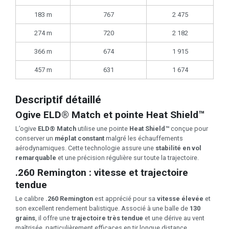
183 m
767
2 475
274 m
720
2 182
366 m
674
1 915
457 m
631
1 674
Descriptif détaillé
Ogive ELD® Match et pointe Heat Shield™
L’ogive
ELD® Match
utilise une pointe
Heat Shield™
conçue pour
conserver un
méplat constant
malgré les échauffements
aérodynamiques. Cette technologie assure une
stabilité en vol
remarquable
et une précision régulière sur toute la trajectoire.
.260 Remington : vitesse et trajectoire
tendue
Le calibre
.260 Remington
est apprécié pour sa
vitesse élevée
et
son excellent rendement balistique. Associé à une balle de
130
grains
, il offre une
trajectoire très tendue
et une dérive au vent
maîtrisée, particulièrement efficaces en tir longue distance.