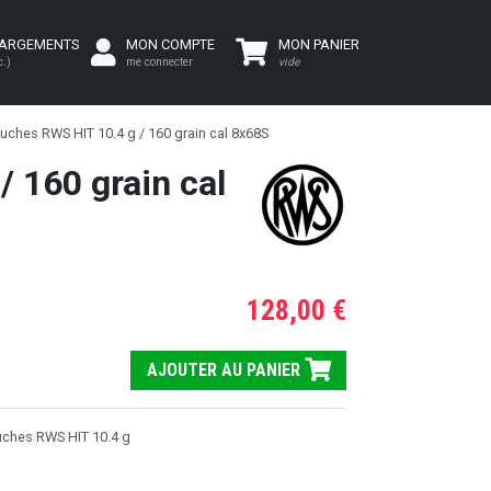
HARGEMENTS
MON COMPTE
MON PANIER
c.)
me connecter
vide
ouches RWS HIT 10.4 g / 160 grain cal 8x68S
 160 grain cal
128,00 €
AJOUTER AU PANIER
uches RWS HIT 10.4 g