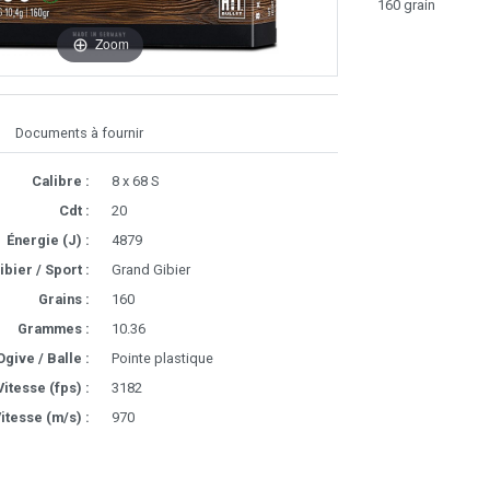
160 grain
Zoom
Documents à fournir
Calibre :
8 x 68 S
Cdt :
20
Énergie (J) :
4879
ibier / Sport :
Grand Gibier
Grains :
160
Grammes :
10.36
Ogive / Balle :
Pointe plastique
Vitesse (fps) :
3182
itesse (m/s) :
970