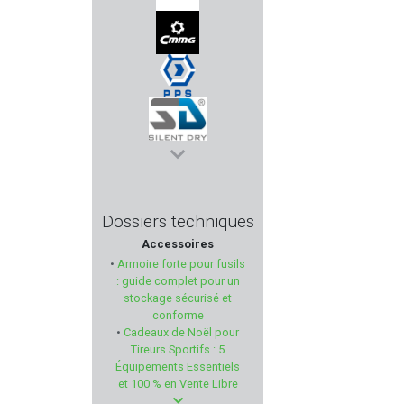
BUSHNELL
CMMG
PPS
SILENT DRY
STEINER
Dossiers techniques
Accessoires
T4E
•
Armoire forte pour fusils
: guide complet pour un
HUGTEK
stockage sécurisé et
conforme
•
Cadeaux de Noël pour
ALPEN ARMS
Tireurs Sportifs : 5
Équipements Essentiels
CAM PRO
et 100 % en Vente Libre