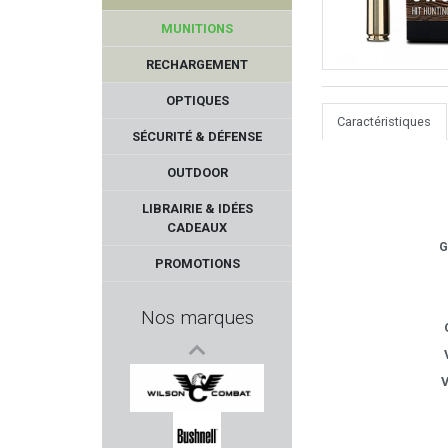
MUNITIONS
RECHARGEMENT
OPTIQUES
Caractéristiques
SÉCURITÉ & DÉFENSE
OUTDOOR
NOSLER
LIBRAIRIE & IDÉES
CADEAUX
MIROKU
G
PROMOTIONS
AIMPOINT
Nos marques
MAISON FAURE LE PAGE
V
VICTRIX
WILSON COMBAT