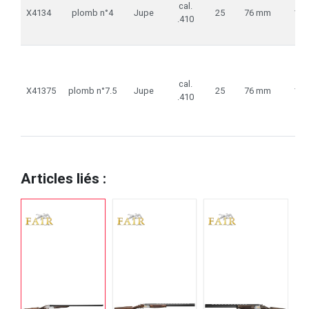
cal.
X4134
plomb n°4
Jupe
25
76 mm
16
.410
cal.
X41375
plomb n°7.5
Jupe
25
76 mm
16
.410
Articles liés :