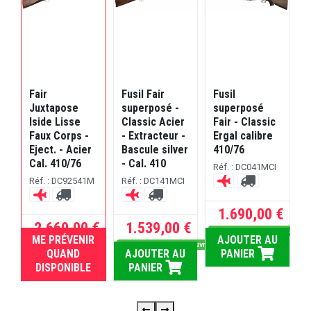
Fair
Fusil Fair
Fusil
F
Juxtapose
superposé -
superposé
j
Iside Lisse
Classic Acier
Fair - Classic
I
Faux Corps -
- Extracteur -
Ergal calibre
E
Eject. - Acier
Bascule silver
410/76
C
Cal. 410/76
- Cal. 410
Réf. : DC041MCI
R
Réf. : DC92541M
Réf. : DC141MCI
 €
1.690,00 €
2.669,00 €
1.539,00 €
R
RE
Dispo sous 5 jours ouvrés
ME PRÉVENIR
AJOUTER AU
RUPTURE
Dispo sous 5 jours ouvrés
QUAND
AJOUTER AU
PANIER
DISPONIBLE
PANIER