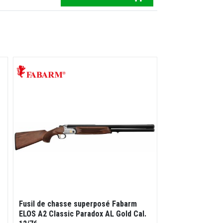
Fusil de chasse superposé Fabarm
Fusil Fair - Pre
ELOS A2 Classic Paradox AL Gold Cal.
- Super Cal.12/