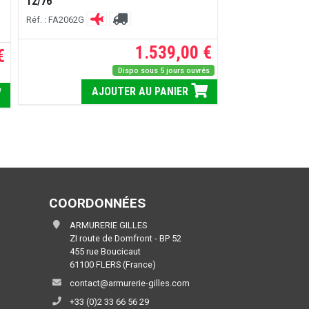
12/76
Réf. : DC14CAX
Réf. : FA2062G
1.539,00 €
€
à par
Dispo sous 5 jours ouvrés
AJOUTER AU PANIER
V
COORDONNÉES
ARMURERIE GILLES
ZI route de Domfront - BP 52
455 rue Boucicaut
61100 FLERS (France)
contact@armurerie-gilles.com
+33 (0)2 33 66 56 29