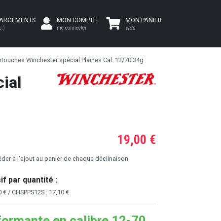
HARGEMENTS
MON COMPTE
MON PANIER
c.)
me connecter
vide
rtouches Winchester spécial Plaines Cal. 12/70 34g
ial
19,00 €
er à l'ajout au panier de chaque déclinaison
f par quantité :
 € / CHSPPS12S : 17,10 €
formante en calibre 12-70