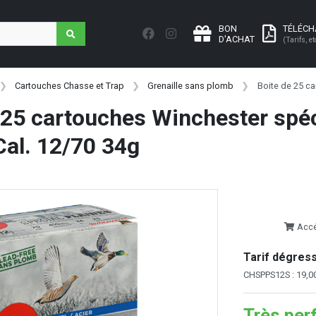
BON
TÉLÉC
D'ACHAT
(Tarifs, et
Cartouches Chasse et Trap
Grenaille sans plomb
Boite de 25 ca
 25 cartouches Winchester spéc
Cal. 12/70 34g
Accéd
Tarif dégressi
CHSPPS12S : 19,00
Très per