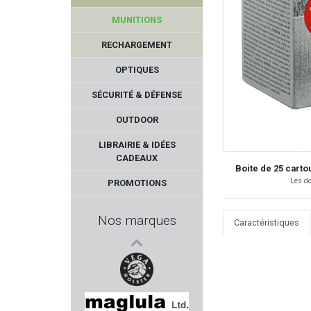
MUNITIONS
RECHARGEMENT
OPTIQUES
SÉCURITÉ & DÉFENSE
OUTDOOR
FOSSARI
LIBRAIRIE & IDÉES
CADEAUX
MONNET
Boite de 25 carto
Les do
PROMOTIONS
MUELA
Nos marques
Caractéristiques
ZEISS
REOLINK
VEGA HOLSTER