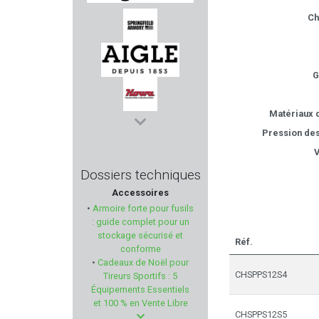
Ch
MAGLULA
SPRINGFIELD ARMORY
G
AIGLE
Matériaux d
HOWA
Pression des
V
XS SIGHTS
Dossiers techniques
Accessoires
STOPTIR
•
Armoire forte pour fusils
: guide complet pour un
PUMA-TEC
stockage sécurisé et
Réf.
conforme
•
Cadeaux de Noël pour
PIEXON
CHSPPS12S4
Tireurs Sportifs : 5
Équipements Essentiels
BAVARIAN TACTICAL SYSTEM
et 100 % en Vente Libre
CHSPPS12S5