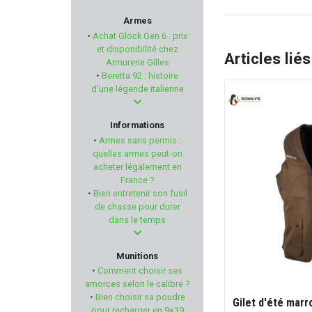
SUREFIRE
Armes
•
Achat Glock Gen 6 : prix
SELLIER & BELLOT
et disponibilité chez
Articles liés
Armurerie Gilles
•
Beretta 92 : histoire
UNIQUE
d'une légende italienne
THOMPSON/CENTER
Informations
•
Armes sans permis :
TUNET
quelles armes peut-on
acheter légalement en
France ?
NORICA
•
Bien entretenir son fusil
de chasse pour durer
SWAB-ITS - BORE-WHIPS
dans le temps
KICK EEZ
Munitions
•
Comment choisir ses
WEAVER
amorces selon le calibre ?
Caesar Guerini MAGNUS Ergal Bascule
•
Bien choisir sa poudre
Gilet d'été mar
Faux Corps - Cal. 12/76 Canon 71cm
pour recharger en 9×19