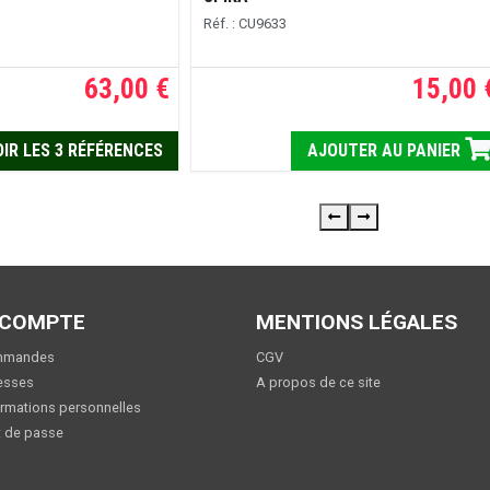
Réf. : CU9633
63,00 €
15,00 
IR LES 3 RÉFÉRENCES
AJOUTER AU PANIER
 COMPTE
MENTIONS LÉGALES
mmandes
CGV
esses
A propos de ce site
rmations personnelles
 de passe