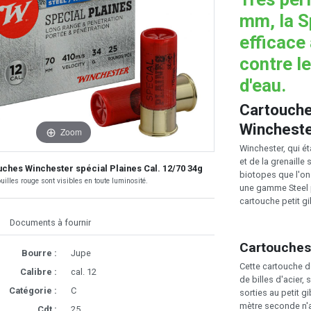
mm, la S
efficace
contre le
d'eau.
Cartouche
Wincheste
Zoom
Winchester, qui ét
et de la grenaille
uches Winchester spécial Plaines Cal. 12/70 34g
biotopes que l'on
uilles rouge sont visibles en toute luminosité.
une gamme Steel p
cartouche petit gi
Documents à fournir
Cartouches
Bourre :
Jupe
Cette cartouche 
Calibre :
cal. 12
de billes d'acier
Catégorie :
C
sorties au petit g
mètre seconde n'a
Cdt :
25