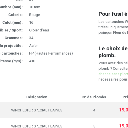
ambre (mm) :
70 mm
Pour fusil é
Coloris :
Rouge
Les cartouches Wi
Culot (mm) :
16
tirées uniquement
ibier / Sport :
Gibier d'eau
poinçon Fleur de 
Grammes :
34
u projectile :
Acier
Le choix d
 cartouches :
HP (Hautes Performances)
plomb.
itesse (m/s) :
410
Vous avez des hés
plomb ? Consulte
chasse sans plo
nécessaires pour 
Désignation
N° de Plombs
Pri
19,
WINCHESTER SPECIAL PLAINES
4
19,
WINCHESTER SPECIAL PLAINES
5