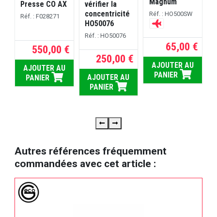
Magnum
Presse CO AX
vérifier la
G
concentricité
Réf. : HO500SW
Réf. : F028271
HO50076
p
Réf. : HO50076
R
65,00 €
550,00 €
250,00 €
AJOUTER AU
AJOUTER AU
PANIER
AJOUTER AU
PANIER
PANIER
Autres références fréquemment
commandées avec cet article :