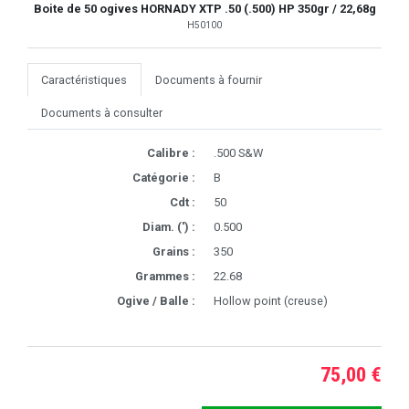
Boite de 50 ogives HORNADY XTP .50 (.500) HP 350gr / 22,68g
H50100
Caractéristiques
Documents à fournir
Documents à consulter
Calibre :
.500 S&W
Catégorie :
B
Cdt :
50
Diam. (') :
0.500
Grains :
350
Grammes :
22.68
Ogive / Balle :
Hollow point (creuse)
75,00 €