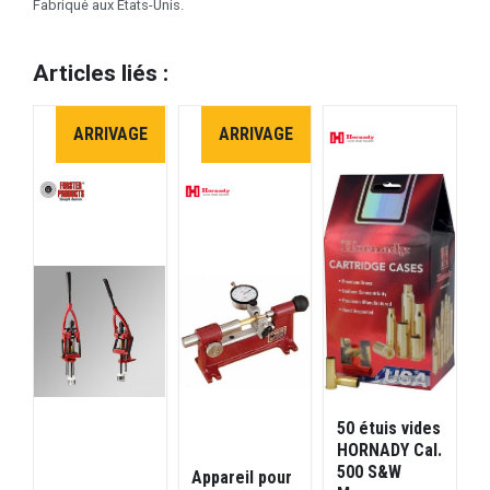
Fabriqué aux Etats-Unis.
Articles liés :
ARRIVAGE
ARRIVAGE
50 étuis vides
J
HORNADY Cal.
o
500 S&W
Appareil pour