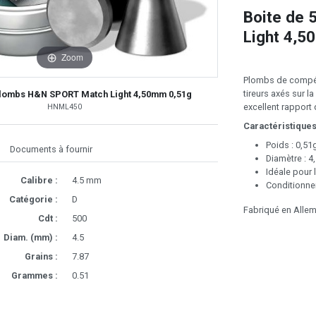
Boite de
Light 4,5
Zoom
Plombs de compéti
tireurs axés sur l
plombs H&N SPORT Match Light 4,50mm 0,51g
excellent rapport q
HNML450
Caractéristiques
Poids : 0,51g
Documents à fournir
Diamètre : 
Idéale pour 
Calibre :
4.5 mm
Conditionne
Catégorie :
D
Fabriqué en Alle
Cdt :
500
Diam. (mm) :
4.5
Grains :
7.87
Grammes :
0.51