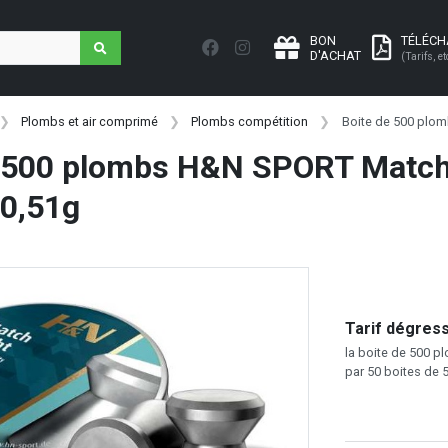
BON
TÉLÉC
D'ACHAT
(Tarifs, et
Plombs et air comprimé
Plombs compétition
Boite de 500 plo
e 500 plombs H&N SPORT Match
0,51g
Tarif dégressi
la boite de 500 pl
par 50 boites de 