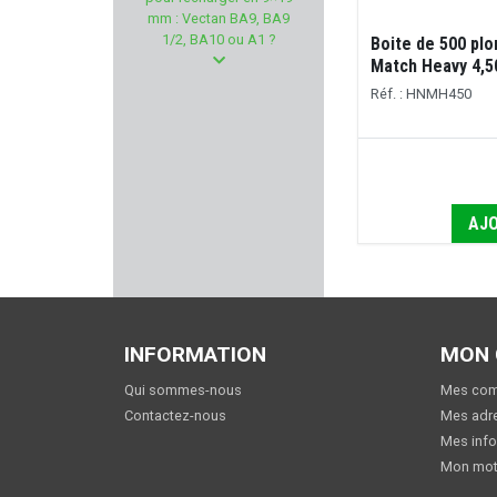
CLIPDRAW
mm : Vectan BA9, BA9
1/2, BA10 ou A1 ?
Boite de 500 p
CANIK
Match Heavy 4,
Réf. : HNMH450
FOT - Focus On Tools
AHG - ANSCHUTZ
KLEEN BORE
AJO
SAVAGE
TOM JOULE
INFORMATION
MON
I.M.I
Qui sommes-nous
Mes co
Contactez-nous
Mes adr
JSB MATCH
Mes info
Mon mot
NORICA