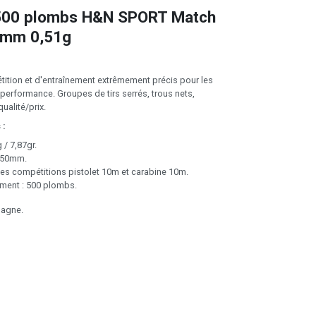
 500 plombs H&N SPORT Match
0mm 0,51g
tion et d'entraînement extrêmement précis pour les
a performance. Groupes de tirs serrés, trous nets,
ualité/prix.
 :
 / 7,87gr.
4,50mm.
les compétitions pistolet 10m et carabine 10m.
ment : 500 plombs.
magne.