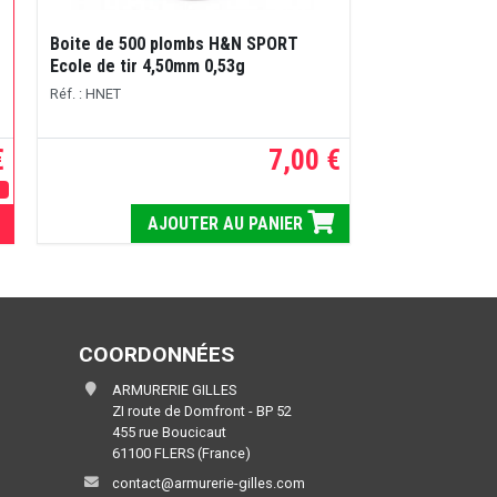
Boite de 500 plombs H&N SPORT
Ecole de tir 4,50mm 0,53g
Réf. : HNET
€
7,00 €
E
AJOUTER AU PANIER
COORDONNÉES
ARMURERIE GILLES
ZI route de Domfront - BP 52
455 rue Boucicaut
61100 FLERS (France)
contact@armurerie-gilles.com