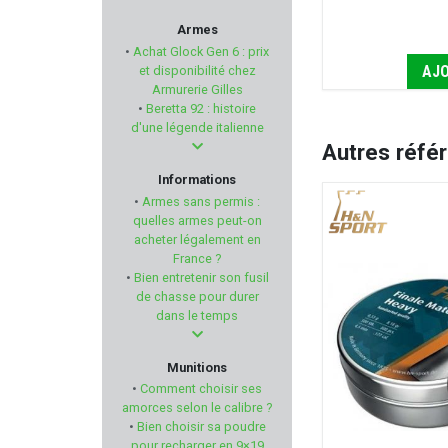
NRA-FUD
Armes
•
Achat Glock Gen 6 : prix
MARLIN
AJO
et disponibilité chez
Armurerie Gilles
•
Beretta 92 : histoire
SHOOT AGAIN
d'une légende italienne
Autres réfé
WILSON COMBAT
Informations
•
Armes sans permis :
MAGPUL
quelles armes peut-on
acheter légalement en
France ?
SOLOGNE
•
Bien entretenir son fusil
de chasse pour durer
STEYR MANNLICHER
dans le temps
BERGARA
Munitions
•
Comment choisir ses
FLUNATEC
amorces selon le calibre ?
•
Bien choisir sa poudre
pour recharger en 9×19