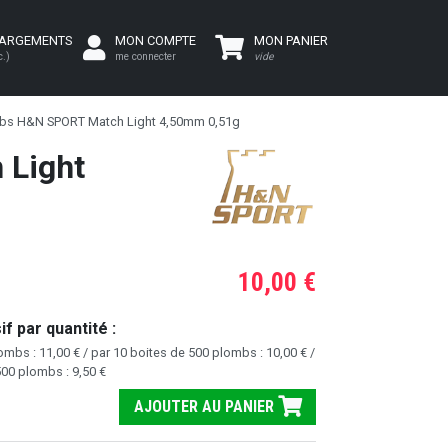
HARGEMENTS
MON COMPTE
MON PANIER
c.)
me connecter
vide
mbs H&N SPORT Match Light 4,50mm 0,51g
 Light
10,00 €
f par quantité :
ombs : 11,00 € / par 10 boites de 500 plombs : 10,00 € /
500 plombs : 9,50 €
AJOUTER AU PANIER