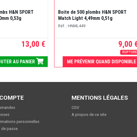
lombs H&N SPORT
Boite de 500 plombs H&N SPORT
50mm 0,53g
Match Light 4,49mm 0,51g
Réf. : HNML449
13,00 €
9,00 
RUPTUR
UTER AU PANIER
ME PRÉVENIR QUAND DISPONIBLE
 COMPTE
MENTIONS LÉGALES
mmandes
CGV
esses
A propos de ce site
rmations personnelles
 de passe