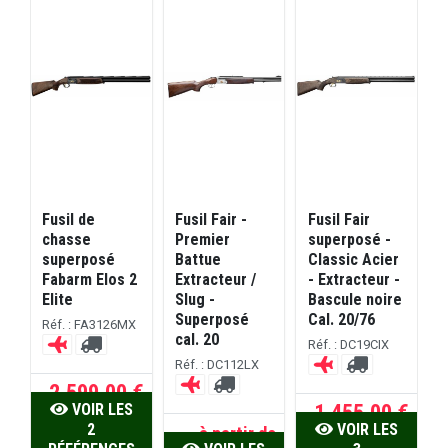
Fusil de
Fusil Fair -
Fusil Fair
F
chasse
Premier
superposé -
S
superposé
Battue
Classic Acier
L
Fabarm Elos 2
Extracteur /
- Extracteur -
É
Elite
Slug -
Bascule noire
2
Superposé
Cal. 20/76
Réf. : FA3126MX
R
cal. 20
Réf. : DC19CIX
Réf. : DC112LX
2.599,00 €
1.455,00 €
VOIR LES
2
VOIR LES
à partir de