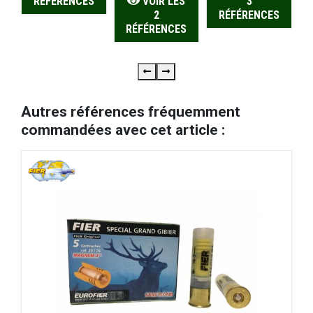
RÉFÉRENCES
VOIR LES
3
1.330,00 €
2
RÉFÉRENCES
RÉFÉRENCES
Autres références fréquemment
commandées avec cet article :