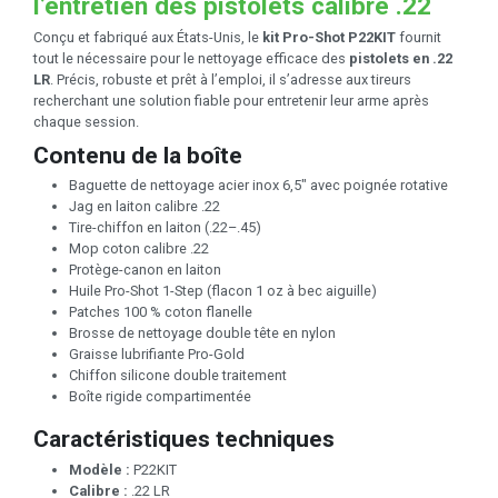
l’entretien des pistolets calibre .22
Conçu et fabriqué aux États-Unis, le
kit Pro-Shot P22KIT
fournit
tout le nécessaire pour le nettoyage efficace des
pistolets en .22
LR
. Précis, robuste et prêt à l’emploi, il s’adresse aux tireurs
recherchant une solution fiable pour entretenir leur arme après
chaque session.
Contenu de la boîte
Baguette de nettoyage acier inox 6,5" avec poignée rotative
Jag en laiton calibre .22
Tire-chiffon en laiton (.22–.45)
Mop coton calibre .22
Protège-canon en laiton
Huile Pro-Shot 1-Step (flacon 1 oz à bec aiguille)
Patches 100 % coton flanelle
Brosse de nettoyage double tête en nylon
Graisse lubrifiante Pro-Gold
Chiffon silicone double traitement
Boîte rigide compartimentée
Caractéristiques techniques
Modèle :
P22KIT
Calibre :
.22 LR