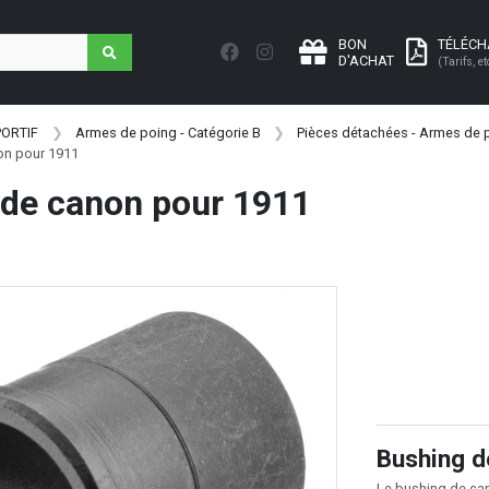
BON
TÉLÉC
D'ACHAT
(Tarifs, et
PORTIF
Armes de poing - Catégorie B
Pièces détachées - Armes de p
on pour 1911
 de canon pour 1911
Bushing d
Le bushing de can