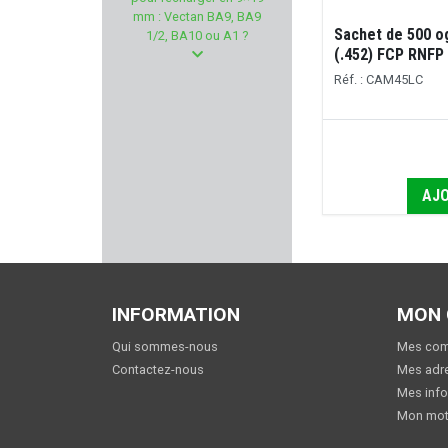
HOGUE
mm : Vectan BA9, BA9
Sachet de 500 o
1/2, BA10 ou A1 ?
TRIJICON
(.452) FCP RNFP 
Réf. : CAM45LC
ELLESS
HORNADY
AJO
SPRINGFIELD ARMORY
MSA SORDIN
NYCO
INFORMATION
MON
VALMET
Qui sommes-nous
Mes co
Contactez-nous
Mes adr
BLACK OPS
Mes info
Mon mot
RWS