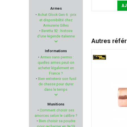
VOIR LES 2 RÉFÉRENCES
AJ
SAPL
Armes
•
Achat Glock Gen 6 : prix
IMPALA PLUS
et disponibilité chez
Armurerie Gilles
•
Beretta 92 : histoire
STEYR MANNLICHER
d'une légende italienne
Autres réfé
VZ GRIPS
Informations
•
Armes sans permis :
MESSERSCHMITT
quelles armes peut-on
acheter légalement en
France ?
SCALARWORKS
•
Bien entretenir son fusil
de chasse pour durer
HOPPES
dans le temps
GEF
Munitions
•
Comment choisir ses
LEBEL
amorces selon le calibre ?
•
Bien choisir sa poudre
pour recharger en 9×19