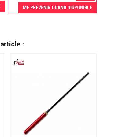
E
ME PRÉVENIR QUAND DISPONIBLE
A
rticle :