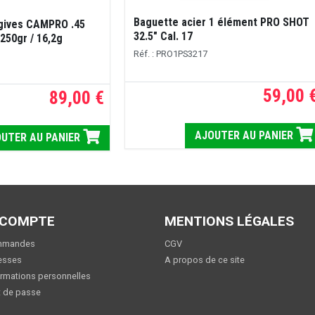
Baguette acier 1 élément PRO SHOT
gives CAMPRO .45
32.5" Cal. 17
250gr / 16,2g
Réf. : PRO1PS3217
59,00 
89,00 €
AJOUTER AU PANIER
UTER AU PANIER
 COMPTE
MENTIONS LÉGALES
mmandes
CGV
esses
A propos de ce site
rmations personnelles
 de passe