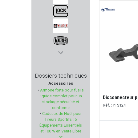
FEDERAL
GLOCK
YILDIZ
MAUSER
STEPLAND
Dossiers techniques
Accessoires
SHOOTER'S CHOICE
•
Armoire forte pour fusils
: guide complet pour un
Ejecteur pour 1911 TISAS
Disconnecteur p
FRANZEN
stockage sécurisé et
Réf. : YTS110-111
Réf. : YTS124
conforme
•
Cadeaux de Noël pour
ARISAKA DEFENSE
Tireurs Sportifs : 5
€
35,00 €
Équipements Essentiels
à partir de
BO MANUFACTURE
et 100 % en Vente Libre