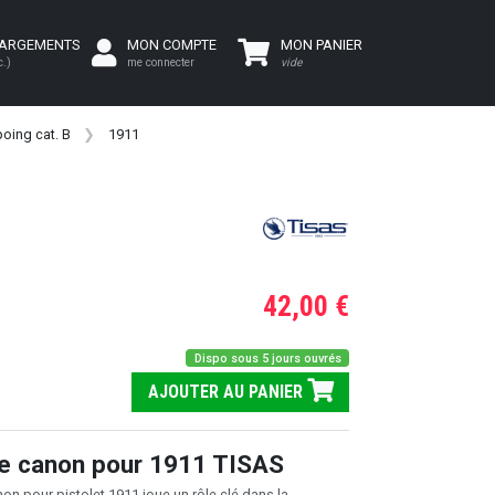
HARGEMENTS
MON COMPTE
MON PANIER
c.)
me connecter
vide
oing cat. B
1911
42,00 €
Dispo sous 5 jours ouvrés
AJOUTER AU PANIER
e canon pour 1911 TISAS
on pour pistolet 1911 joue un rôle clé dans la