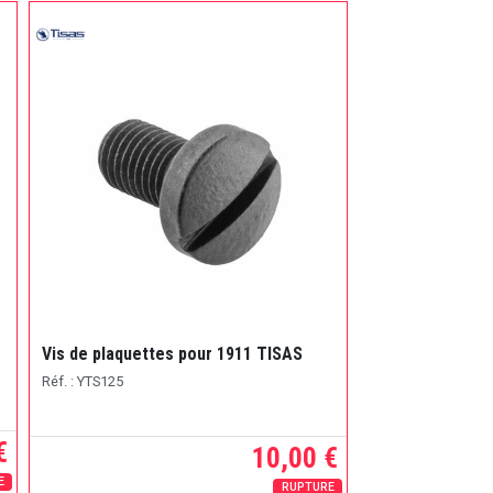
1
Tige guide du r
Vis de plaquettes pour 1911 TISAS
pour pistolet 1
Réf. : YTS125
Réf. : YTS116
€
10,00 €
E
RUPTURE