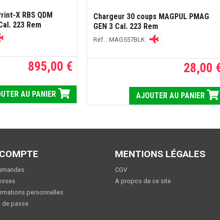
Print-X RBS QDM
Chargeur 30 coups MAGPUL PMAG
Cal. 223 Rem
GEN 3 Cal. 223 Rem
Réf. : MAG557BLK
895,00 €
28,00 
UTER AU PANIER
AJOUTER AU PANIER
 COMPTE
MENTIONS LÉGALES
mmandes
CGV
esses
A propos de ce site
rmations personnelles
 de passe