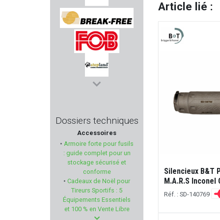
Article lié :
RIETTI
BREAK FREE
FOB
STEPLAND
ESP
Dossiers techniques
Accessoires
WEENECT
•
Armoire forte pour fusils
: guide complet pour un
MAUSER
stockage sécurisé et
Silencieux B&T 
conforme
M.A.R.S Inconel 
•
Cadeaux de Noël pour
KING COBRA
Tireurs Sportifs : 5
Réf. : SD-140769
Équipements Essentiels
KHAN ARMS
et 100 % en Vente Libre