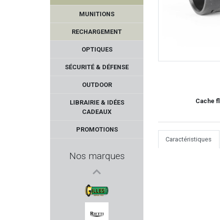
MUNITIONS
RECHARGEMENT
OPTIQUES
SÉCURITÉ & DÉFENSE
OUTDOOR
ATA ARMS
Cache f
LIBRAIRIE & IDÉES
CADEAUX
HAUSKEN
PROMOTIONS
Caractéristiques
BROWNING
Nos marques
EUROP ARM
RWS
Armurerie GILLES