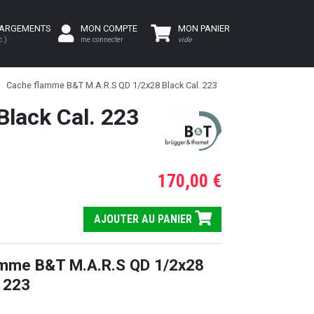
HARGEMENTS
MON COMPTE
MON PANIER
c.)
me connecter
vide
Cache flamme B&T M.A.R.S QD 1/2x28 Black Cal. 223
lack Cal. 223
170,00 €
AJOUTER AU PANIER
amme B&T M.A.R.S QD 1/2x28
. 223