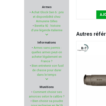
BRUGGER & THOMET
Armes
•
Achat Glock Gen 6 : prix
AJO
VOERE
et disponibilité chez
Armurerie Gilles
•
Beretta 92 : histoire
BORNER
d'une légende italienne
Autres réfé
HIVIZ
Informations
•
Armes sans permis :
BRENNEKE
quelles armes peut-on
acheter légalement en
France ?
COPPERBEAR
•
Bien entretenir son fusil
de chasse pour durer
SELLIER & BELLOT
dans le temps
NOSLER
Munitions
•
Comment choisir ses
GEISSELE AUTOMATICS
amorces selon le calibre ?
•
Bien choisir sa poudre
pour recharger en 9×19