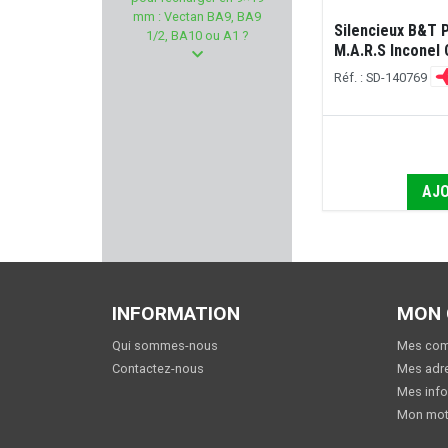
MEGALINE
mm : Vectan BA9, BA9
Silencieux B&T 
1/2, BA10 ou A1 ?
M.A.R.S Inconel 
BLACK BEASTS
Réf. : SD-140769
STARLINE
LEDWAVE
AJO
LYMAN PRODUCTS
CUDEMAN
MASTER-LOCK
INFORMATION
MON
TOKAREV
Qui sommes-nous
Mes co
Contactez-nous
Mes adr
FUZYON CHASSE
Mes info
Mon mot
GRS