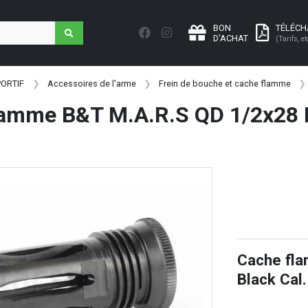
BON
TÉLÉC
D'ACHAT
(Tarifs, et
PORTIF
Accessoires de l'arme
Frein de bouche et cache flamme
lamme B&T M.A.R.S QD 1/2x28 B
Cache fl
Black Cal