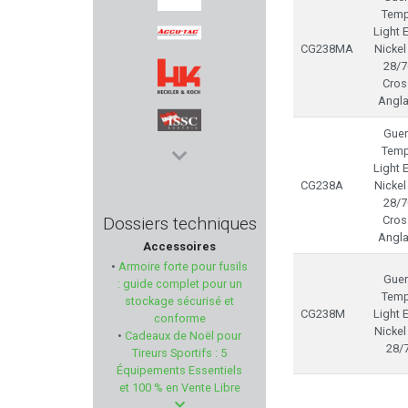
Temp
SCHMIDT & BENDER
Light 
CG238MA
Nickel
28/7
ACCU-TAC
Cros
Angla
HECKLER & KOCH
Guer
Temp
ISSC Austria
Light 
CG238A
Nickel
28/7
Primary Arms
Dossiers techniques
Cros
Angla
Accessoires
SCHMEISSER
•
Armoire forte pour fusils
Guer
: guide complet pour un
HERBERTZ
Temp
stockage sécurisé et
CG238M
Light 
conforme
Nickel
•
Cadeaux de Noël pour
HOTRONIC
28/
Tireurs Sportifs : 5
Équipements Essentiels
BRENNEKE
et 100 % en Vente Libre