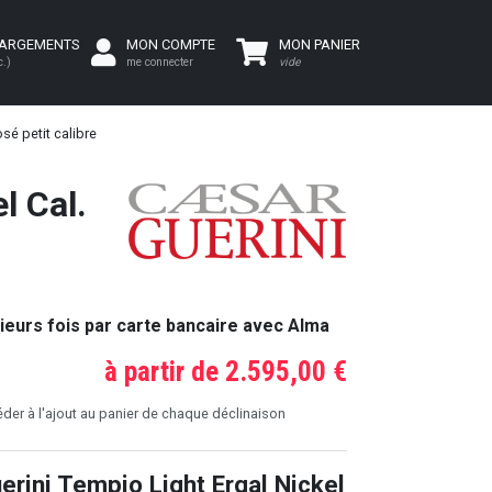
HARGEMENTS
MON COMPTE
MON PANIER
c.)
me connecter
vide
sé petit calibre
l Cal.
ieurs fois par carte bancaire avec Alma
à partir de 2.595,00 €
er à l'ajout au panier de chaque déclinaison
erini Tempio Light Ergal Nickel