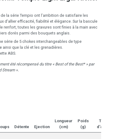
e la série Tempio ont l’ambition de satisfaire les
d’allier efficacité, fiabilité et élégance. Sur la bascule
de renfort, toutes les gravures sont finies à la main avec
iers dorés parmi des bouquets anglais.
ne série de 5 chokes interchangeables de type
 ainsi que la clé et les grenadières.
lette ABS.
ment été récompensé du titre « Best of the Best* » par
nd Stream ».
Longueur
Poids
Type
oups
Détente
Ejection
(cm)
(g)
d'arme
Prix