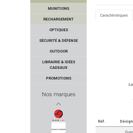
MUNITIONS
Caractéristiques
RECHARGEMENT
OPTIQUES
SÉCURITÉ & DÉFENSE
OUTDOOR
ALPHA ELITE
LIBRAIRIE & IDÉES
CADEAUX
CANIHUNT
PROMOTIONS
Lo
SIG SAUER
Nos marques
WILSON COMBAT
Seasons
Réf.
Désign
BLACK FIRE
Guer