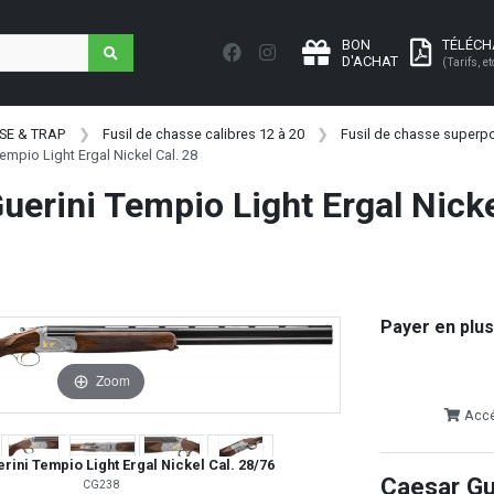
BON
TÉLÉC
D'ACHAT
(Tarifs, et
SE & TRAP
Fusil de chasse calibres 12 à 20
Fusil de chasse superpo
empio Light Ergal Nickel Cal. 28
uerini Tempio Light Ergal Nicke
Payer en plus
Zoom
Accéd
rini Tempio Light Ergal Nickel Cal. 28/76
Caesar Gu
CG238