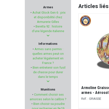
SAVAGE
Articles liés
Armes
•
Achat Glock Gen 6 : prix
GEISSELE AUTOMATICS
et disponibilité chez
Armurerie Gilles
•
Beretta 92 : histoire
HAMMERLI
d'une légende italienne
KELTEC
Informations
•
Armes sans permis :
NATURE DE BRENNE
quelles armes peut-on
acheter légalement en
France ?
ALTEX
•
Bien entretenir son fusil
de chasse pour durer
ZEISS
dans le temps
BORE TECH
Armoline Graiss
Munitions
armes - Aérosol
•
Comment choisir ses
KAHLES
Réf. : GRAISSE
amorces selon le calibre ?
•
Bien choisir sa poudre
pour recharger en 9×19