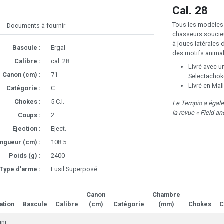
Cal. 28
Tous les modèles d
Documents à fournir
chasseurs soucieux 
à joues latérales 
Bascule :
Ergal
des motifs animal
Calibre :
cal. 28
Livré avec u
Canon (cm) :
71
Selectachoke
Livré en Mal
Catégorie :
C
Chokes :
5 C.I.
Le Tempio a égale
la revue « Field a
Coups :
2
Ejection :
Eject.
ngueur (cm) :
108.5
Poids (g) :
2400
Type d'arme :
Fusil Superposé
Canon
Chambre
ation
Bascule
Calibre
(cm)
Catégorie
(mm)
Chokes
C
ini