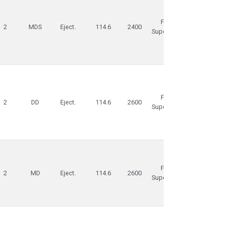
Fusil
2.899,00
2
MDS
Eject.
114.6
2400
Superposé
Fusil
2.595,00
2
DD
Eject.
114.6
2600
Superposé
Fusil
2.595,00
2
MD
Eject.
114.6
2600
Superposé