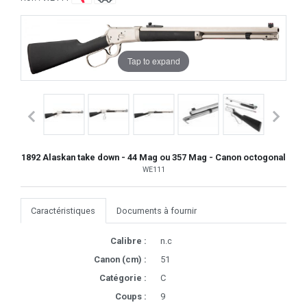
Tap to expand
1892 Alaskan take down - 44 Mag ou 357 Mag - Canon octogonal
WE111
Caractéristiques
Documents à fournir
Calibre :
n.c
Canon (cm) :
51
Catégorie :
C
Coups :
9