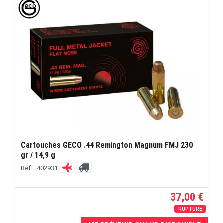
Cartouches GECO .44 Remington Magnum FMJ 230
gr / 14,9 g
Réf. : 402931
37,00 €
RUPTURE