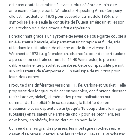
est sans doute la carabine à levier la plus célèbre de l’histoire
américaine. Conçue par la Winchester Repeating Arms Company,
elle est introduite en 1873 pour succéder au modèle 1866. Elle
symbolise à elle seule la conquête de l’Ouest américain et l’essor
de la technologie des armes à feu à répétition.
Fonctionnant grâce à un système de levier de sous-garde couplé à
un élévateur à bascule, elle permettait un tir rapide et fluide, très
utile dans les situations de chasse ou de tir de vitesse. La
Winchester 1873 fut généralement chambrée pour des cartouches
à percussion centrale comme le .44-40 Winchester, le premier
calibre unifié entre pistolet et carabine. Cette compatibilité permit
aux utilisateurs de n’emporter qu’un seul type de munition pour
leurs deux armes.
Produite dans différentes versions – Rifle, Carbine et Musket – elle
proposait des longueurs de canon variables, des finitions diverses
(acier, bronze, nickel), et même des personnalisations sur
commande. La solidité de sa carcasse, la fiabilité de son
mécanisme et sa capacité de tir (jusqu’à 15 coups dans le magasin
tubulaire) en faisaient une arme de choix pour les pionniers, les
cow-boys, les shérifs, les soldats et les hors-la-loi.
Utilisée dans les grandes plaines, les montagnes rocheuses, le
désert du Nouveau-Mexique ou les ranchs du Texas, la Winchester