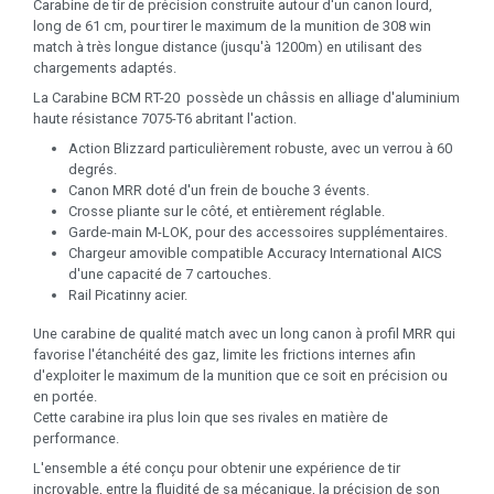
Carabine de tir de précision construite autour d'un canon lourd,
long de 61 cm, pour tirer le maximum de la munition de 308 win
match à très longue distance (jusqu'à 1200m) en utilisant des
chargements adaptés.
La Carabine BCM RT-20 possède un châssis en alliage d'aluminium
haute résistance 7075-T6 abritant l'action.
Action Blizzard particulièrement robuste, avec un verrou à 60
degrés.
Canon MRR doté d'un frein de bouche 3 évents.
Crosse pliante sur le côté, et entièrement réglable.
Garde-main M-LOK, pour des accessoires supplémentaires.
Chargeur amovible compatible Accuracy International AICS
d'une capacité de 7 cartouches.
Rail Picatinny acier.
Une carabine de qualité match avec un long canon à profil MRR qui
favorise l'étanchéité des gaz, limite les frictions internes afin
d'exploiter le maximum de la munition que ce soit en précision ou
en portée.
Cette carabine ira plus loin que ses rivales en matière de
performance.
L'ensemble a été conçu pour obtenir une expérience de tir
incroyable, entre la fluidité de sa mécanique, la précision de son