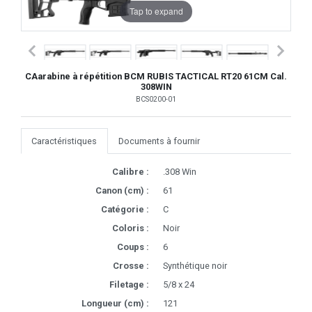
Tap to expand
CAarabine à répétition BCM RUBIS TACTICAL RT20 61CM Cal.
308WIN
BCS0200-01
Caractéristiques
Documents à fournir
Calibre :
.308 Win
Canon (cm) :
61
Catégorie :
C
Coloris :
Noir
Coups :
6
Crosse :
Synthétique noir
Filetage :
5/8 x 24
Longueur (cm) :
121