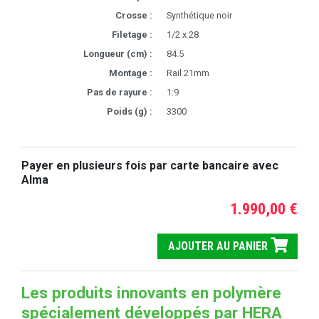
Crosse :
Synthétique noir
Filetage :
1/2 x 28
Longueur (cm) :
84.5
Montage :
Rail 21mm
Pas de rayure :
1:9
Poids (g) :
3300
Payer en plusieurs fois par carte bancaire avec
Alma
1.990,00 €
AJOUTER AU PANIER
Les produits innovants en polymère
spécialement développés par HERA