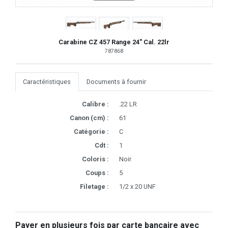
Carabine CZ 457 Range 24" Cal. 22lr
787868
Caractéristiques
Documents à fournir
Calibre :
.22 LR
Canon (cm) :
61
Catégorie :
C
Cdt :
1
Coloris :
Noir
Coups :
5
Filetage :
1/2 x 20 UNF
Payer en plusieurs fois par carte bancaire avec