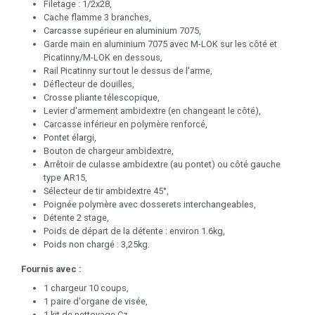
Filetage : 1/2x28,
Cache flamme 3 branches,
Carcasse supérieur en aluminium 7075,
Garde main en aluminium 7075 avec M-LOK sur les côté et
Picatinny/M-LOK en dessous,
Rail Picatinny sur tout le dessus de l'arme,
Déflecteur de douilles,
Crosse pliante télescopique,
Levier d'armement ambidextre (en changeant le côté),
Carcasse inférieur en polymère renforcé,
Pontet élargi,
Bouton de chargeur ambidextre,
Arrêtoir de culasse ambidextre (au pontet) ou côté gauche
type AR15,
Sélecteur de tir ambidextre 45°,
Poignée polymère avec dosserets interchangeables,
Détente 2 stage,
Poids de départ de la détente : environ 1.6kg,
Poids non chargé : 3,25kg.
Fournis avec :
1 chargeur 10 coups,
1 paire d'organe de visée,
1 kit de nettoyage Cz,