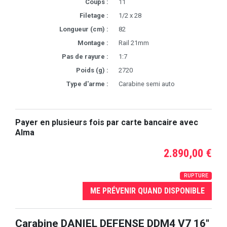
Coups :
11
Filetage :
1/2 x 28
Longueur (cm) :
82
Montage :
Rail 21mm
Pas de rayure :
1:7
Poids (g) :
2720
Type d'arme :
Carabine semi auto
Payer en plusieurs fois par carte bancaire avec
Alma
2.890,00 €
RUPTURE
ME PRÉVENIR QUAND DISPONIBLE
Carabine DANIEL DEFENSE DDM4 V7 16"