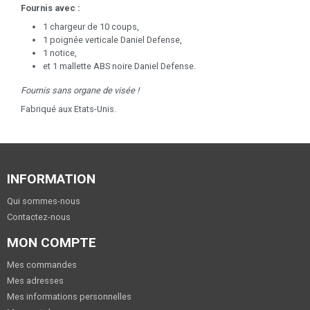
Fournis avec :
1 chargeur de 10 coups,
1 poignée verticale Daniel Defense,
1 notice,
et 1 mallette ABS noire Daniel Defense.
Fournis sans organe de visée !
Fabriqué aux Etats-Unis.
INFORMATION
Qui sommes-nous
Contactez-nous
MON COMPTE
Mes commandes
Mes adresses
Mes informations personnelles