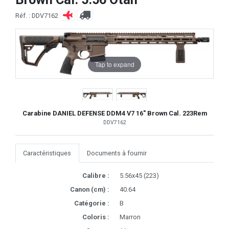
Réf. : DDV7162
Tap to expand
Carabine DANIEL DEFENSE DDM4 V7 16" Brown Cal. 223Rem
DDV7162
Caractéristiques
Documents à fournir
Calibre :
5.56x45 (223)
Canon (cm) :
40.64
Catégorie :
B
Coloris :
Marron