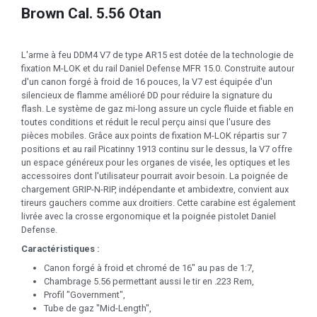
Brown Cal. 5.56 Otan
L'arme à feu DDM4 V7 de type AR15 est dotée de la technologie de
fixation M-LOK et du rail Daniel Defense MFR 15.0. Construite autour
d'un canon forgé à froid de 16 pouces, la V7 est équipée d'un
silencieux de flamme amélioré DD pour réduire la signature du
flash. Le système de gaz mi-long assure un cycle fluide et fiable en
toutes conditions et réduit le recul perçu ainsi que l'usure des
pièces mobiles. Grâce aux points de fixation M-LOK répartis sur 7
positions et au rail Picatinny 1913 continu sur le dessus, la V7 offre
un espace généreux pour les organes de visée, les optiques et les
accessoires dont l'utilisateur pourrait avoir besoin. La poignée de
chargement GRIP-N-RIP, indépendante et ambidextre, convient aux
tireurs gauchers comme aux droitiers. Cette carabine est également
livrée avec la crosse ergonomique et la poignée pistolet Daniel
Defense.
Caractéristiques :
Canon forgé à froid et chromé de 16" au pas de 1:7,
Chambrage 5.56 permettant aussi le tir en .223 Rem,
Profil "Government",
Tube de gaz "Mid-Length",