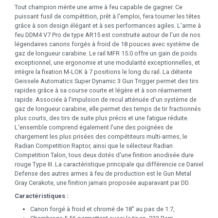
Tout champion mérite une arme à feu capable de gagner. Ce
puissant fusil de compétition, prêt à l'emploi, fera tourner les têtes
grâce à son design élégant et à ses performances agiles. L'arme à
feu DDM4 V7 Pro de type AR15 est construite autour de l'un de nos
légendaires canons forgés à froid de 18 pouces avec système de
gaz de longueur carabine. Le rail MFR 15.0 offre un gain de poids
exceptionnel, une ergonomie et une modularité exceptionnelles, et
intègre la fixation M-LOK à 7 positions le long du rail. La détente
Geissele Automatics Super Dynamic 3 Gun Trigger permet des tirs
rapides grâce à sa course courte et légère et à son réarmement
rapide. Associée à l'impulsion de recul atténuée d'un système de
gaz de longueur carabine, elle permet des temps de tir fractionnés
plus courts, des tirs de suite plus précis et une fatigue réduite.
L'ensemble comprend également l'une des poignées de
chargement les plus prisées des compétiteurs multi-armes, le
Radian Competition Raptor, ainsi que le sélecteur Radian
Competition Talon, tous deux dotés d'une finition anodisée dure
rouge Type III. La caractéristique principale qui différencie ce Daniel
Defense des autres armes à feu de production est le Gun Metal
Gray Cerakote, une finition jamais proposée auparavant par DD.
Caractéristiques :
Canon forgé à froid et chromé de 18" au pas de 1:7,