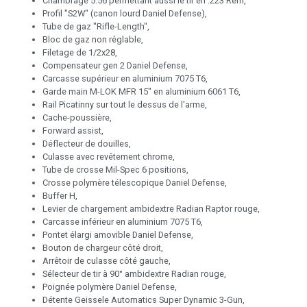
Chambrage 5.56 permettant aussi le tir en .223 Rem,
Profil "S2W" (canon lourd Daniel Defense),
Tube de gaz "Rifle-Length",
Bloc de gaz non réglable,
Filetage de 1/2x28,
Compensateur gen 2 Daniel Defense,
Carcasse supérieur en aluminium 7075 T6,
Garde main M-LOK MFR 15" en aluminium 6061 T6,
Rail Picatinny sur tout le dessus de l'arme,
Cache-poussière,
Forward assist,
Déflecteur de douilles,
Culasse avec revêtement chrome,
Tube de crosse Mil-Spec 6 positions,
Crosse polymère télescopique Daniel Defense,
Buffer H,
Levier de chargement ambidextre Radian Raptor rouge,
Carcasse inférieur en aluminium 7075 T6,
Pontet élargi amovible Daniel Defense,
Bouton de chargeur côté droit,
Arrêtoir de culasse côté gauche,
Sélecteur de tir à 90° ambidextre Radian rouge,
Poignée polymère Daniel Defense,
Détente Geissele Automatics Super Dynamic 3-Gun,