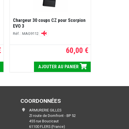
Chargeur 30 coups CZ pour Scorpion
EVO 3
Réf. : MAG9112
€
60,00 €
AJOUTER AU PANIER
COORDONNÉES
ARMURERIE GILLES
ZI route de Domfront - BP 52
455 rue Boucicaut
61100 FLERS (France)