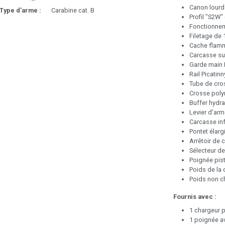
Canon lourd 
Type d'arme :
Carabine cat. B
Profil "S2W"
Fonctionnem
Filetage de 
Cache flamm
Carcasse su
Garde main 
Rail Picatinn
Tube de cro
Crosse poly
Buffer hydra
Levier d'ar
Carcasse inf
Pontet élarg
Arrêtoir de 
Sélecteur de
Poignée pis
Poids de la 
Poids non c
Fournis avec :
1 chargeur 
1 poignée av