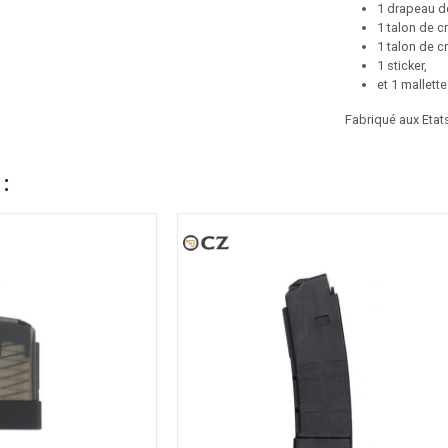
1 drapeau d
1 talon de cr
1 talon de c
1 sticker,
et 1 mallett
Fabriqué aux Etat
 :