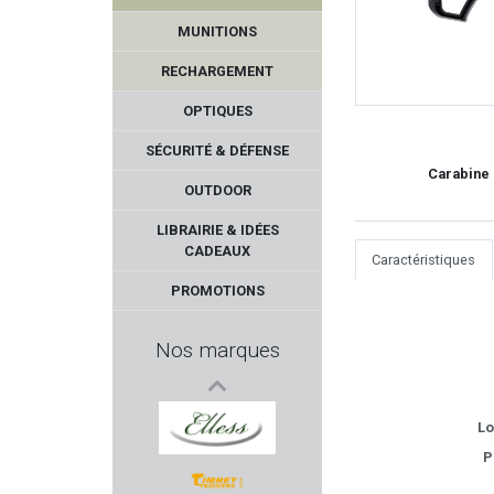
MUNITIONS
RECHARGEMENT
OPTIQUES
SÉCURITÉ & DÉFENSE
Carabine 
OUTDOOR
KICK EEZ
LIBRAIRIE & IDÉES
CADEAUX
Caractéristiques
GECO
PROMOTIONS
PLASTICO PANARO
Nos marques
CONCORDE DEFENDER
DOOGY
Lo
P
ELLESS