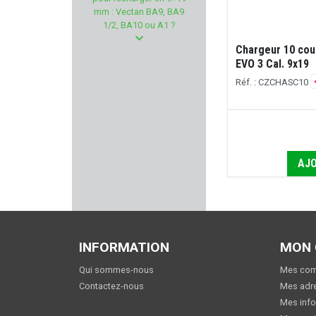
SAVIOR EQUIPMENT
mm : Vectan BA9, BA9
1/2, BA10 ou A1 ?
CHEDDITE
Chargeur 10 cou
EVO 3 Cal. 9x19
ESP
Réf. : CZCHASC10
BUTLER CREEK
ARISAKA DEFENSE
AJO
STARLINE
MFS AMMUNITION
SIERRA
INFORMATION
MON
Qui sommes-nous
Mes co
FOSSARI
Contactez-nous
Mes adr
Mes info
MAK