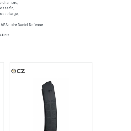
e chambre,
osse fin,
rosse large,
e ABS noire Daniel Defense.
s-Unis.