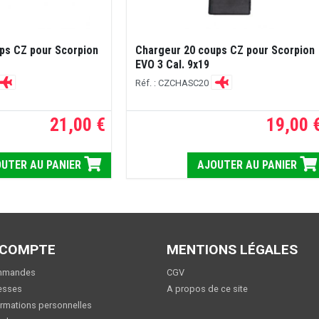
ps CZ pour Scorpion
Chargeur 20 coups CZ pour Scorpion
EVO 3 Cal. 9x19
Réf. : CZCHASC20
21,00 €
19,00 
UTER AU PANIER
AJOUTER AU PANIER
 COMPTE
MENTIONS LÉGALES
mmandes
CGV
esses
A propos de ce site
rmations personnelles