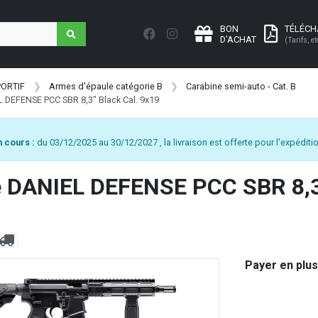
BON
TÉLÉC
D'ACHAT
(Tarifs, et
PORTIF
Armes d'épaule catégorie B
Carabine semi-auto - Cat. B
 DEFENSE PCC SBR 8,3" Black Cal. 9x19
 cours :
du 03/12/2025 au 30/12/2027 , la livraison est offerte pour l'expéditio
e DANIEL DEFENSE PCC SBR 8,3"
Payer en plus