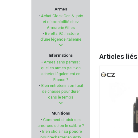
RADIAN WEAPONS
Armes
•
Achat Glock Gen 6 : prix
CAMO FORM
et disponibilité chez
Armurerie Gilles
•
Beretta 92 : histoire
ISSC Austria
d'une légende italienne
BAVARIAN TACTICAL SYSTEM
Articles liés
Informations
•
Armes sans permis :
RITON
quelles armes peut-on
acheter légalement en
France ?
TDC
•
Bien entretenir son fusil
de chasse pour durer
SUPERLATIVE ARMS
dans le temps
NIELSEN
Munitions
•
Comment choisir ses
BORESNAKE
amorces selon le calibre ?
•
Bien choisir sa poudre
pour recharger en 9×19