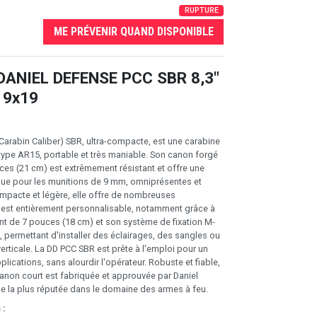
RUPTURE
ME PRÉVENIR QUAND DISPONIBLE
 DANIEL DEFENSE PCC SBR 8,3"
. 9x19
 Carabin Caliber) SBR, ultra-compacte, est une carabine
type AR15, portable et très maniable. Son canon forgé
uces (21 cm) est extrêmement résistant et offre une
ique pour les munitions de 9 mm, omniprésentes et
pacte et légère, elle offre de nombreuses
t est entièrement personnalisable, notamment grâce à
tant de 7 pouces (18 cm) et son système de fixation M-
, permettant d'installer des éclairages, des sangles ou
erticale. La DD PCC SBR est prête à l'emploi pour un
pplications, sans alourdir l'opérateur. Robuste et fiable,
canon court est fabriquée et approuvée par Daniel
e la plus réputée dans le domaine des armes à feu.
 :