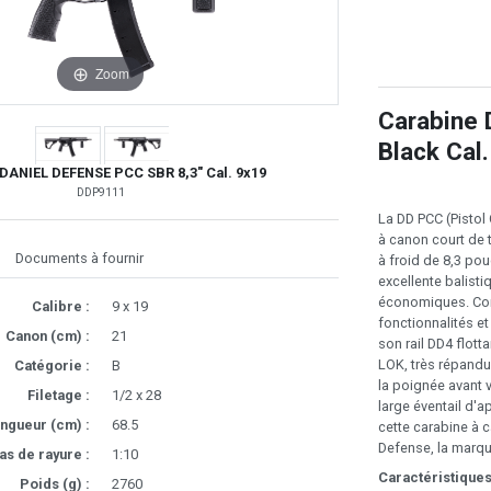
Zoom
Carabine
Black Cal
DANIEL DEFENSE PCC SBR 8,3" Cal. 9x19
DDP9111
La DD PCC (Pistol
à canon court de 
Documents à fournir
à froid de 8,3 po
excellente balist
économiques. Com
Calibre :
9 x 19
fonctionnalités e
Canon (cm) :
21
son rail DD4 flot
LOK, très répandu
Catégorie :
B
la poignée avant v
Filetage :
1/2 x 28
large éventail d'a
ngueur (cm) :
68.5
cette carabine à 
Defense, la marqu
as de rayure :
1:10
Caractéristiques
Poids (g) :
2760