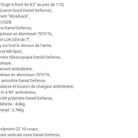
forgé à froid de 8,3" au pas de 1:10,
 (canon lourd Daniel Defense),
ent "Blowback",
1/2x28,
e Daniel Defense,
périeur en aluminium 7075 T6,
M-LOK DD4 de 7",
y sur tout le dessus de l'arme,
sse Mil-Spec,
mère télescopique Daniel Defense,
ulique,
mement ambidextre,
érieur en aluminium 7075 T6,
i amovible Daniel Defense,
culasse et bouton de chargeur ambidextre,
 tir à 90° ambidextre,
tolet polymère Daniel Defense,
détente : 4,6kg,
hargé : 2,76kg
polymère CZ 10 coups,
ant verticale noire Daniel Defense,