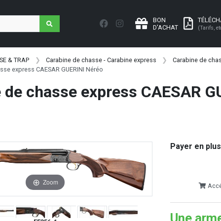
BON
TÉLÉC
D'ACHAT
(Tarifs, et
SE & TRAP
Carabine de chasse - Carabine express
Carabine de cha
asse express CAESAR GUERINI Néréo
e de chasse express CAESAR G
Payer en plus
Zoom
Accéd
Une arme