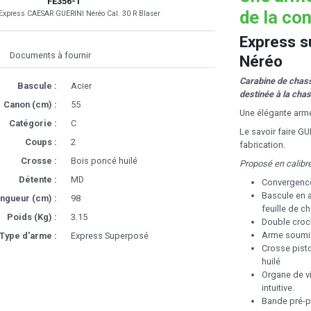
FE356-1
de la co
Express CAESAR GUERINI Néréo Cal. 30 R Blaser
Express 
Documents à fournir
Néréo
Carabine de chas
Bascule :
Acier
destinée à la chas
Canon (cm) :
55
Une élégante arme
Catégorie :
C
Le savoir faire GU
Coups :
2
fabrication.
Crosse :
Bois poncé huilé
Proposé en calibr
Détente :
MD
Convergenc
Bascule en a
ngueur (cm) :
98
feuille de c
Poids (Kg) :
3.15
Double croch
Arme soumis
Type d'arme :
Express Superposé
Crosse pisto
huilé
Organe de vi
intuitive.
Bande pré-p