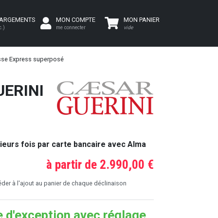
HARGEMENTS
MON COMPTE
MON PANIER
c.)
me connecter
vide
sse Express superposé
UERINI
ieurs fois par carte bancaire avec Alma
à partir de 2.990,00 €
er à l'ajout au panier de chaque déclinaison
 d'exception avec réglage