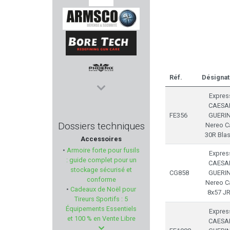
MECHANIX WEAR
ARMSCO
BORE TECH
Réf.
Désignat
PHOENIX SWISS MADE
Expres
CAESA
FE356
GUERIN
VERNEY CARRON
Dossiers techniques
Nereo Ca
30R Blas
Accessoires
SNOWPEAK
•
Armoire forte pour fusils
Expres
: guide complet pour un
CAESA
VOUZELAUD
stockage sécurisé et
CG858
GUERIN
conforme
Nereo Ca
•
Cadeaux de Noël pour
QIANG YUAN
8x57 J
Tireurs Sportifs : 5
Équipements Essentiels
Expres
BRETTON GAUCHER
et 100 % en Vente Libre
CAESA