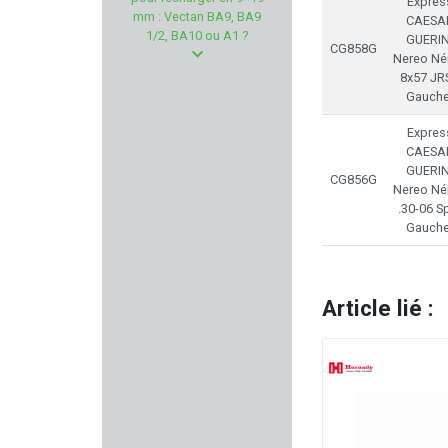
Expres
GPA
mm : Vectan BA9, BA9
CAESA
1/2, BA10 ou A1 ?
GUERIN
CG858G
BROWNELLS
Nereo Né
8x57 JRS
Gauche
STARLINE
Expres
SHOOTER'S CHOICE
CAESA
GUERIN
CG856G
Nereo Né
LENZ
.30-06 Sp
Gauche
ARMANOV
MANUFRANCE
Article lié :
RUGER
PELTOR 3M
CLAWGEAR