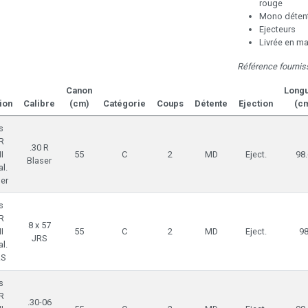
rouge
Mono déten
Ejecteurs
Livrée en ma
Référence fournis
Canon
Long
ion
Calibre
(cm)
Catégorie
Coups
Détente
Ejection
(c
s
R
.30 R
I
55
C
2
MD
Eject.
98.
Blaser
l.
er
s
R
8 x 57
I
55
C
2
MD
Eject.
9
JRS
l.
RS
s
R
.30-06