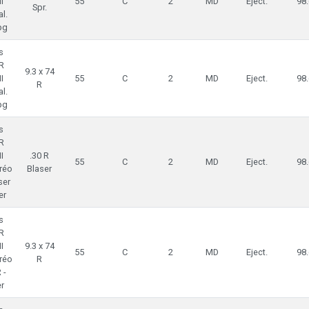
I
55
C
2
MD
Eject.
98.
Spr.
l.
pg
s
R
9.3 x 74
I
55
C
2
MD
Eject.
98.
R
l.
pg
s
R
I
.30 R
55
C
2
MD
Eject.
98.
réo
Blaser
ser
er
s
R
I
9.3 x 74
55
C
2
MD
Eject.
98.
réo
R
 -
r