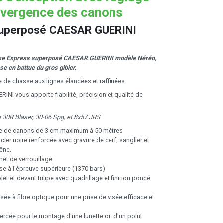
nvergence des canons
superposé CAESAR GUERINI
se Express superposé CAESAR GUERINI modèle Néréo,
se en battue du gros gibier.
 de chasse aux lignes élancées et raffinées.
ERINI vous apporte fiabilité, précision et qualité de
e 30R Blaser, 30-06 Spg, et 8x57 JRS
e de canons de 3 cm maximum à 50 mètres
cier noire renforcée avec gravure de cerf, sanglier et
hêne.
et de verrouillage
e à l'épreuve supérieure (1370 bars)
let et devant tulipe avec quadrillage et finition poncé
sée à fibre optique pour une prise de visée efficace et
ercée pour le montage d'une lunette ou d'un point