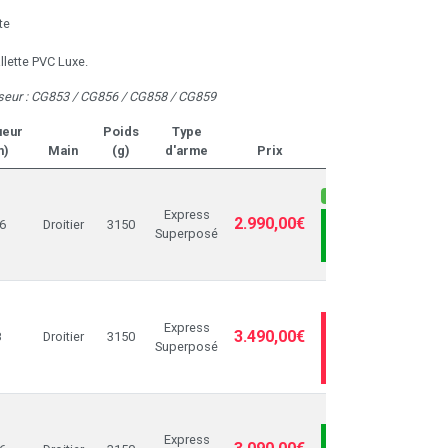
te
llette PVC Luxe.
seur : CG853 / CG856 / CG858 / CG859
ueur
Poids
Type
m)
Main
(g)
d'arme
Prix
Dispo sous 5 jours ouv
Express
2.990,00€
6
Droitier
3150
AJOUTER AU
Superposé
PANIER
RUPTU
Express
ME PRÉVENIR
3.490,00€
8
Droitier
3150
Superposé
QUAND
DISPONIBLE
Express
AJOUTER AU