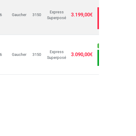
RUPTU
Express
ME PRÉVENIR
3.199,00€
6
Gaucher
3150
Superposé
QUAND
DISPONIBLE
Dispo sous 5 jours ouv
Express
3.090,00€
6
Gaucher
3150
AJOUTER AU
Superposé
PANIER