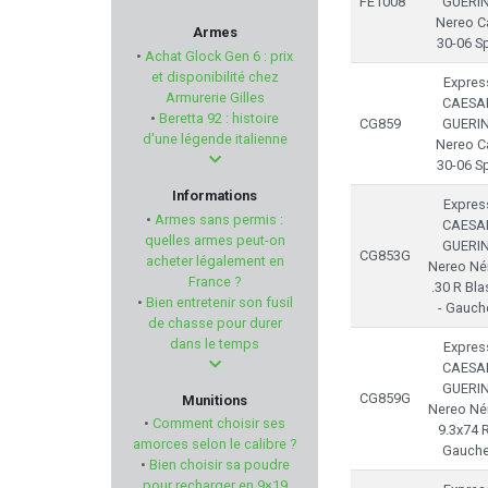
FE1008
GUERIN
DUPLEKS
Nereo Ca
Armes
30-06 S
•
Achat Glock Gen 6 : prix
MOSSBERG
et disponibilité chez
Expres
Armurerie Gilles
CAESA
•
Beretta 92 : histoire
CG859
GUERIN
PPS
d'une légende italienne
Nereo Ca
30-06 S
TICK TWISTER
Informations
Expres
•
Armes sans permis :
CAESA
HKS
quelles armes peut-on
GUERIN
CG853G
acheter légalement en
Nereo Né
France ?
ALVIS
.30 R Bla
•
Bien entretenir son fusil
- Gauch
de chasse pour durer
ACCU-SHOT
dans le temps
Expres
CAESA
WOLFF GUNSPRINGS
GUERIN
CG859G
Munitions
Nereo Né
•
Comment choisir ses
9.3x74 R
GOAT GUNS
amorces selon le calibre ?
Gauche
•
Bien choisir sa poudre
pour recharger en 9×19