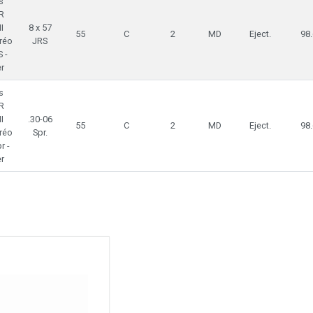
s
R
I
8 x 57
55
C
2
MD
Eject.
98.
réo
JRS
 -
r
s
R
I
.30-06
55
C
2
MD
Eject.
98.
réo
Spr.
r -
r