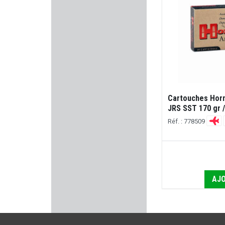
KORTH
OPINEL
SMITH & WESSON
CHAPUIS ARMES
Cartouches Hor
JRS SST 170 gr /
ISSC Austria
Réf. : 778509
ED BROWN
FOB
AJO
TIKKA
CRKT