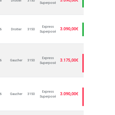
3.090,00€
6
Droitier
3150
Superposé
PANIER
Express
AJOUTER AU
3.090,00€
6
Droitier
3150
Superposé
PANIER
RUPTU
Express
ME PRÉVENIR
3.175,00€
6
Gaucher
3150
Superposé
QUAND
DISPONIBLE
RUPTU
Express
ME PRÉVENIR
3.090,00€
6
Gaucher
3150
Superposé
QUAND
DISPONIBLE