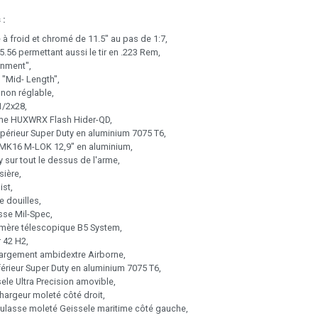
 :
à froid et chromé de 11.5" au pas de 1:7,
56 permettant aussi le tir en .223 Rem,
rnment",
 "Mid- Length",
non réglable,
1/2x28,
me HUXWRX Flash Hider-QD,
périeur Super Duty en aluminium 7075 T6,
MK16 M-LOK 12,9" en aluminium,
y sur tout le dessus de l'arme,
ière,
ist,
e douilles,
sse Mil-Spec,
mère télescopique B5 System,
 42 H2,
hargement ambidextre Airborne,
érieur Super Duty en aluminium 7075 T6,
ele Ultra Precision amovible,
hargeur moleté côté droit,
culasse moleté Geissele maritime côté gauche,