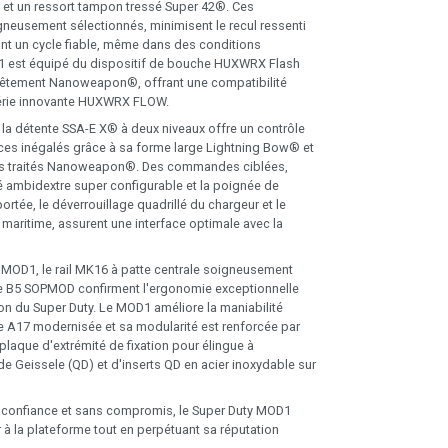
az et un ressort tampon tressé Super 42®. Ces
eusement sélectionnés, minimisent le recul ressenti
ant un cycle fiable, même dans des conditions
D1 est équipé du dispositif de bouche HUXWRX Flash
vêtement Nanoweapon®, offrant une compatibilité
série innovante HUXWRX FLOW.
 la détente SSA-E X® à deux niveaux offre un contrôle
es inégalés grâce à sa forme large Lightning Bow® et
s traités Nanoweapon®. Des commandes ciblées,
 ambidextre super configurable et la poignée de
tée, le déverrouillage quadrillé du chargeur et le
 maritime, assurent une interface optimale avec la
 MOD1, le rail MK16 à patte centrale soigneusement
se B5 SOPMOD confirment l'ergonomie exceptionnelle
tion du Super Duty. Le MOD1 améliore la maniabilité
e A17 modernisée et sa modularité est renforcée par
a plaque d'extrémité de fixation pour élingue à
e Geissele (QD) et d'inserts QD en acier inoxydable sur
e confiance et sans compromis, le Super Duty MOD1
r à la plateforme tout en perpétuant sa réputation