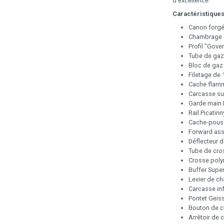
d'excellence.
Caractéristiques
Canon forgé 
Chambrage 5.
Profil "Gove
Tube de gaz
Bloc de gaz 
Filetage de 
Cache flam
Carcasse su
Garde main 
Rail Picatinn
Cache-pouss
Forward ass
Déflecteur d
Tube de cro
Crosse poly
Buffer Super
Levier de c
Carcasse inf
Pontet Geiss
Bouton de c
Arrêtoir de 