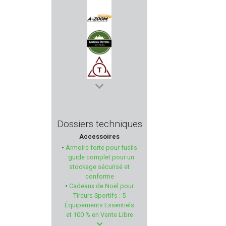
SOMLYS
A-ZOOM
BAVARIAN TACTICAL SYSTEM
TOZ
CAM PRO
Dossiers techniques
Accessoires
GSG - German Sport Gun
•
Armoire forte pour fusils
: guide complet pour un
PIETTA
stockage sécurisé et
conforme
•
Cadeaux de Noël pour
DAISY
Tireurs Sportifs : 5
Équipements Essentiels
RELOAD SWISS
et 100 % en Vente Libre