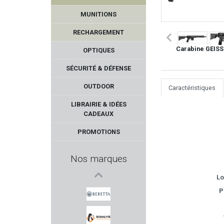
MUNITIONS
RECHARGEMENT
Carabine GEISS
OPTIQUES
SÉCURITÉ & DÉFENSE
OUTDOOR
Caractéristiques
AHG - ANSCHUTZ
LIBRAIRIE & IDÉES
CADEAUX
TASCO
PROMOTIONS
QIANG YUAN
Nos marques
TOKAREV
Lo
P
ESP
BERETTA