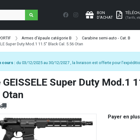
BON
TÉLÉC
D'ACHAT
(Tarifs, et
PORTIF
Armes d'épaule catégorie B
Carabine semi-auto - Cat. B
LE Super Duty Mod.1 11.5" Black Cal. 5.56 Otan
 cours :
du 03/12/2025 au 30/12/2027 , la livraison est offerte pour l'expéditio
 GEISSELE Super Duty Mod.1 11
6 Otan
Payer en plus