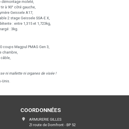
e démontage moleté,
 tir à 90° côté gauche,
ymère Geissele A17,
able 2 stage Geissele SSA-E X,
détente : entre 1,315 et 1,723kg,
argé : 3kg.
10 coups Magpul PMAG Gen 3,
e chambre,
 câble,
se ni mallette
ni organes de visée !
s-Unis.
COORDONNÉES
ARMURERIE GILLES
ZI route de Domfront - BP 52