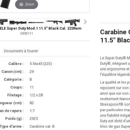
Zoom
ELE Super Duty Mod.1 11.5" Black Cal. 223Rem
Carabine 
GESD111
11.5" Blac
Documents à fournir
Le Super Duty® MO
Duty®, intégrant 
Calibre :
5.56x45 (223)
une ergonomie et 
Canon (cm) :
29
l'équilibre légend
Catégorie :
B
La qualité et les
Coups :
11
reposent sur son 
ainsi que sur son 
Filetage :
1/2 x 28
revêtement Nanow
ngueur (cm) :
82
Stressproof® sont
par particules mag
as de rayure :
1:7
une fiabilité inég
Poids (g) :
2925
Duty est doté d'u
Type d'arme :
Carabine cat. B
bloc de gaz Supe