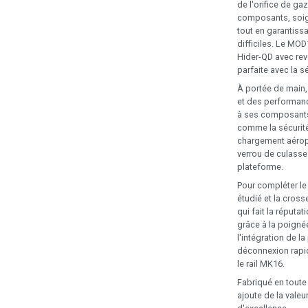
de l'orifice de g
composants, soign
tout en garantiss
difficiles. Le MO
Hider-QD avec re
parfaite avec la 
À portée de main,
et des performanc
à ses composant
comme la sécurité
chargement aéropor
verrou de culasse
plateforme.
Pour compléter le
étudié et la cros
qui fait la réputa
grâce à la poigné
l'intégration de l
déconnexion rapid
le rail MK16.
Fabriqué en tout
ajoute de la valeu