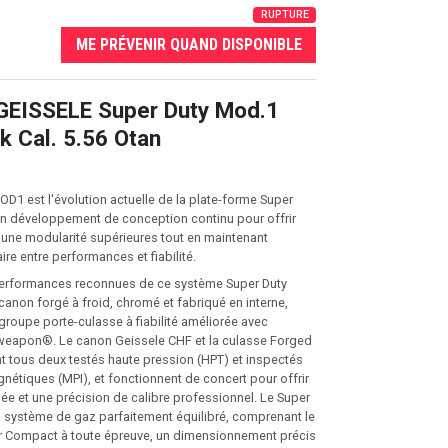
RUPTURE
ME PRÉVENIR QUAND DISPONIBLE
GEISSELE Super Duty Mod.1
k Cal. 5.56 Otan
D1 est l'évolution actuelle de la plate-forme Super
un développement de conception continu pour offrir
une modularité supérieures tout en maintenant
aire entre performances et fiabilité.
 performances reconnues de ce système Super Duty
canon forgé à froid, chromé et fabriqué en interne,
groupe porte-culasse à fiabilité améliorée avec
eapon®. Le canon Geissele CHF et la culasse Forged
 tous deux testés haute pression (HPT) et inspectés
nétiques (MPI), et fonctionnent de concert pour offrir
alée et une précision de calibre professionnel. Le Super
n système de gaz parfaitement équilibré, comprenant le
r Compact à toute épreuve, un dimensionnement précis