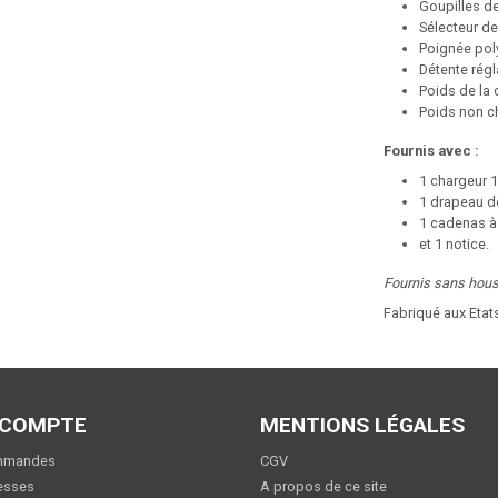
Goupilles d
Sélecteur de
Poignée pol
Détente régl
Poids de la 
Poids non ch
Fournis avec :
1 chargeur 
1 drapeau d
1 cadenas à
et 1 notice.
Fournis sans hous
Fabriqué aux Etat
 COMPTE
MENTIONS LÉGALES
mmandes
CGV
esses
A propos de ce site