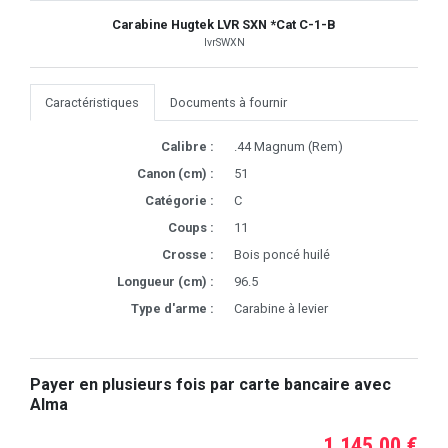
Carabine Hugtek LVR SXN *Cat C-1-B
lvrSWXN
Caractéristiques
Documents à fournir
Calibre :
.44 Magnum (Rem)
Canon (cm) :
51
Catégorie :
C
Coups :
11
Crosse :
Bois poncé huilé
Longueur (cm) :
96.5
Type d'arme :
Carabine à levier
Payer en plusieurs fois par carte bancaire avec
Alma
1.145,00 €