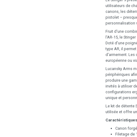
utilisateurs de c
canons, les déten
pistolet – presqu
personnalisation v
Fruit d'une combi
l'AR-15, le Sting
Doté d'une poigné
type AR, il permet 
d'armement. Les c
européenne ou via
Lucansky Arms met
périphériques afi
produire une gamm
invités à utiliser
configurations er
unique et personn
Le kit de détente 
utilisée et offre
Caractéristiques
Canon forgé 
Filetage de 