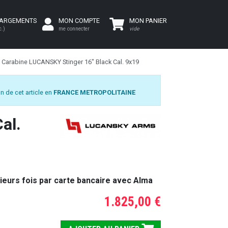
HARGEMENTS
MON COMPTE
MON PANIER
c.)
me connecter
vide
Carabine LUCANSKY Stinger 16" Black Cal. 9x19
n de cet article en
FRANCE METROPOLITAINE
al.
ieurs fois par carte bancaire avec Alma
1.825,00 €