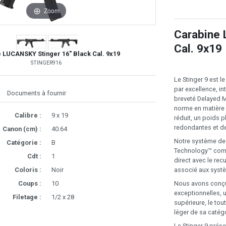
Zoom
Carabine 
Cal. 9x19
 LUCANSKY Stinger 16" Black Cal. 9x19
STINGER916
Le Stinger 9 est l
par excellence, in
Documents à fournir
breveté Delayed M
norme en matière d
Calibre :
9 x 19
réduit, un poids
redondantes et de
Canon (cm) :
40.64
Notre système de 
Catégorie :
B
Technology™ combin
Cdt :
1
direct avec le re
associé aux systè
Coloris :
Noir
Nous avons conçu 
Coups :
10
exceptionnelles, u
Filetage :
1/2 x 28
supérieure, le tou
léger de sa catégo
Le Stinger 9 prés