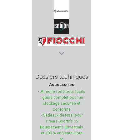
ZEV
ARCHANGEL
SAVIOR EQUIPMENT
FIOCCHI
IWI
Dossiers techniques
Accessoires
MAGNUM RESEARCH
•
Armoire forte pour fusils
: guide complet pour un
BENELLI
stockage sécurisé et
conforme
•
Cadeaux de Noël pour
SUPERLATIVE ARMS
Tireurs Sportifs : 5
Équipements Essentiels
LEE ENFIELD
et 100 % en Vente Libre