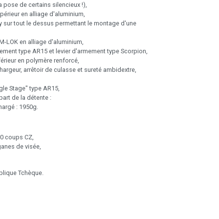
a pose de certains silencieux !),
érieur en alliage d'aluminium,
ny sur tout le dessus permettant le montage d'une
M-LOK en alliage d'aluminium,
mement type AR15 et levier d'armement type Scorpion,
érieur en polymère renforcé,
argeur, arrêtoir de culasse et sureté ambidextre,
gle Stage" type AR15,
art de la détente :
hargé : 1950g.
10 coups CZ,
ganes de visée,
blique Tchèque.