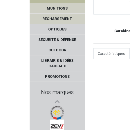
MUNITIONS
RECHARGEMENT
OPTIQUES
Carabine
SÉCURITÉ & DÉFENSE
OUTDOOR
Caractéristiques
MERCUREY MANSART
LIBRAIRIE & IDÉES
CADEAUX
VZ GRIPS
PROMOTIONS
FIREBIRD
Nos marques
BRENNEKE
VARTA
MORINI