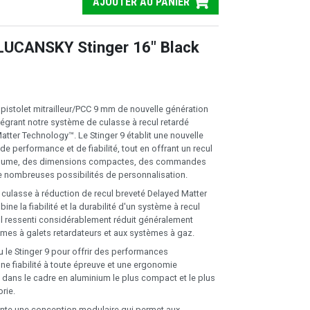
AJOUTER AU PANIER
LUCANSKY Stinger 16" Black
e pistolet mitrailleur/PCC 9 mm de nouvelle génération
tégrant notre système de culasse à recul retardé
atter Technology™. Le Stinger 9 établit une nouvelle
e performance et de fiabilité, tout en offrant un recul
 plume, des dimensions compactes, des commandes
 nombreuses possibilités de personnalisation.
culasse à réduction de recul breveté Delayed Matter
e la fiabilité et la durabilité d'un système à recul
cul ressenti considérablement réduit généralement
mes à galets retardateurs et aux systèmes à gaz.
le Stinger 9 pour offrir des performances
ne fiabilité à toute épreuve et une ergonomie
t dans le cadre en aluminium le plus compact et le plus
rie.
ente une conception modulaire qui permet aux