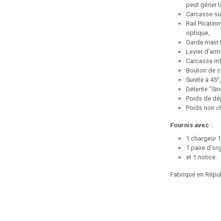
peut gêner l
Carcasse sup
Rail Picatin
optique,
Garde main 
Levier d'ar
Carcasse inf
Bouton de ch
Sureté à 45°,
Détente "Sin
Poids de dép
Poids non c
Fournis avec :
1 chargeur 
1 paire d'or
et 1 notice.
Fabriqué en Répu