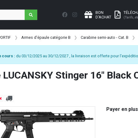
BON
TÉLÉC
D'ACHAT
(Tarifs, et
PORTIF
Armes d'épaule catégorie B
Carabine semi-auto - Cat. B
 cours :
du 03/12/2025 au 30/12/2027 , la livraison est offerte pour l'expéditio
 LUCANSKY Stinger 16" Black C
Payer en plus