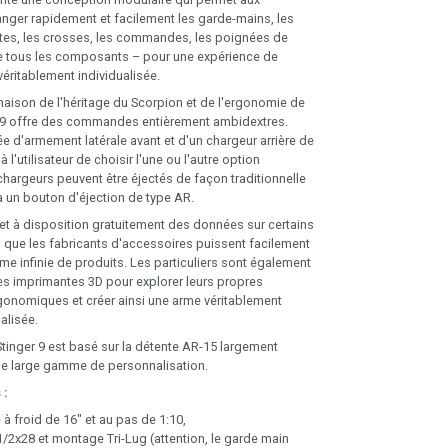
hanger rapidement et facilement les garde-mains, les
tes, les crosses, les commandes, les poignées de
e tous les composants – pour une expérience de
éritablement individualisée.
naison de l'héritage du Scorpion et de l'ergonomie de
er 9 offre des commandes entièrement ambidextres.
e d'armement latérale avant et d'un chargeur arrière de
à l'utilisateur de choisir l'une ou l'autre option
hargeurs peuvent être éjectés de façon traditionnelle
 un bouton d'éjection de type AR.
 à disposition gratuitement des données sur certains
n que les fabricants d'accessoires puissent facilement
e infinie de produits. Les particuliers sont également
 des imprimantes 3D pour explorer leurs propres
gonomiques et créer ainsi une arme véritablement
alisée.
Stinger 9 est basé sur la détente AR-15 largement
 une large gamme de personnalisation.
 :
à froid de 16" et au pas de 1:10,
1/2x28 et montage Tri-Lug (attention, le garde main