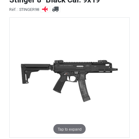
Réf. : STINGER98
Tap to expand