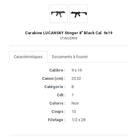
Carabine LUCANSKY Stinger 8" Black Cal. 9x19
STINGER98
Caractéristiques
Documents à fournir
Calibre :
9 x 19
Canon (cm) :
20.32
Catégorie :
B
Cdt :
1
Coloris :
Noir
Coups :
10
Filetage :
1/2 x 28