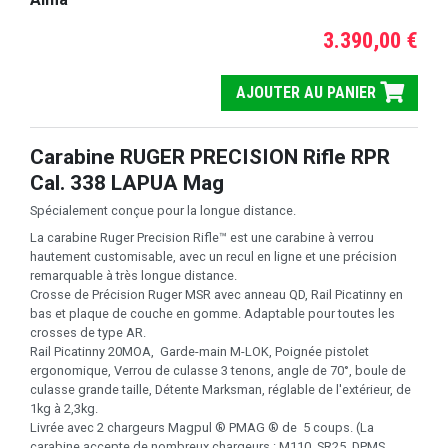
3.390,00 €
AJOUTER AU PANIER
Carabine RUGER PRECISION Rifle RPR
Cal. 338 LAPUA Mag
Spécialement conçue pour la longue distance.
La carabine Ruger Precision Rifle™ est une carabine à verrou
hautement customisable, avec un recul en ligne et une précision
remarquable à très longue distance.
Crosse de Précision Ruger MSR avec anneau QD, Rail Picatinny en
bas et plaque de couche en gomme. Adaptable pour toutes les
crosses de type AR.
Rail Picatinny 20MOA, Garde-main M-LOK, Poignée pistolet
ergonomique, Verrou de culasse 3 tenons, angle de 70°, boule de
culasse grande taille, Détente Marksman, réglable de l'extérieur, de
1kg à 2,3kg.
Livrée avec 2 chargeurs Magpul ® PMAG ® de 5 coups. (La
carabine accepte de nombreux chargeurs : M110, SR25, DPMS,