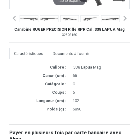
Tap to expand
Carabine RUGER PRECISION Rifle RPR Cal. 338 LAPUA Mag
32502160
Caractéristiques
Documents à fournir
Calibre :
.338 Lapua Mag
Canon (cm) :
66
Catégorie :
C
Coups :
5
Longueur (cm) :
102
Poids (g) :
6890
Payer en plusieurs fois par carte bancaire avec
Alma