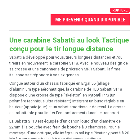
RUPTURE
ME PRÉVENIR QUAND DISPONIBLE
Une carabine Sabatti au look Tactique
conçu pour le tir longue distance
Sabatti a développé pour vous, tireurs longues distances et /ou
tireurs en mouvement la carabine ST18. Avec le nouveau design de
sa crosse et une canonnerie de précision MRR Sabatti, la firme
italienne sait répondre à vos exigences.
Conçue autour d’un chassis fabriqué en Ergal 55 (alliage
d'aluminium type aéronautique, la carabine de TLD Sabatti ST18
dispose d'une crosse de type "skeleton" en Ryton® PPS (un
polymère technique ultra résistant) intégrant un busc réglable en
hauteur (appuie joue) et un sabot amortisseur de recul. La crosse
est rabattable pour limiter l'encombrement durant le transport.
La Sabatti ST18 est équipée d'un canon lourd d'un diamètre de
22mm à la bouche avec frein de bouche à 3 chambres. Pour le
montage d'une optique, elle intègre un rail type Picatinny penté à 20
MoA pour permettre le tir à des distances extrêmes.