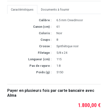
Caractéristiques
Documents à fournir
Calibre :
6.5 mm Creedmoor
Canon (cm) :
61
Coloris :
Noir
Coups :
8
Crosse :
Synthétique noir
Filetage :
5/8 x 24
Longueur (cm) :
115
Pas de rayure :
1:8
Poids (g) :
5150
Payer en plusieurs fois par carte bancaire avec
Alma
1.800,00 €