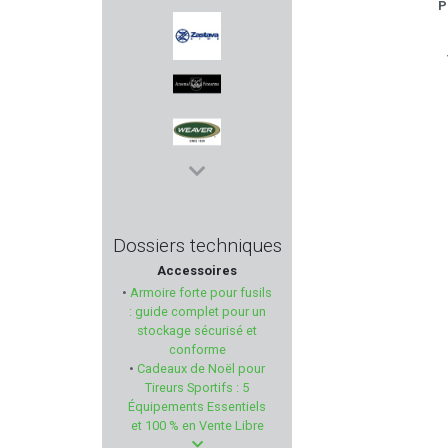
P
LEDWAVE
ZASTAVA
ARSENAL FIREARMS
WEAVER
MOSIN NAGANT
Dossiers techniques
Accessoires
KNOBLOCH
•
Armoire forte pour fusils
: guide complet pour un
HECKLER & KOCH
stockage sécurisé et
conforme
•
Cadeaux de Noël pour
ARKEN OPTICS
Tireurs Sportifs : 5
Équipements Essentiels
FRANKFORD ARSENAL
et 100 % en Vente Libre