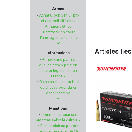
REMINGTON
Armes
•
Achat Glock Gen 6 : prix
LUCANSKY
et disponibilité chez
Armurerie Gilles
•
Beretta 92 : histoire
Num'Axes
d'une légende italienne
MIL-TEC
Articles liés
Informations
•
Armes sans permis :
AMEND2
quelles armes peut-on
acheter légalement en
France ?
FORSTER PRODUCTS
•
Bien entretenir son fusil
de chasse pour durer
FOB
dans le temps
FIREBIRD
Munitions
•
Comment choisir ses
RECKNAGEL
amorces selon le calibre ?
•
Bien choisir sa poudre
pour recharger en 9×19