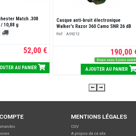
hester Match .308
Casque anti-bruit électronique
/ 10,88 g
Walker's Razor 360 Camo SNR 26 dB
Réf. : A59212
52,00 €
190,00 
Dispo sous 5 jours ouvré
OUTER AU PANIER
AJOUTER AU PANIER
 COMPTE
MENTIONS LÉGALES
mmandes
CGV
esses
A propos de ce site