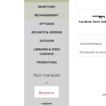
MUNITIONS
RECHARGEMENT
Carabine Semi-Aut
OPTIQUES
SÉCURITÉ & DÉFENSE
OUTDOOR
Caractéristiques
KRUGER
LIBRAIRIE & IDÉES
Documents à consu
CADEAUX
HOGUE
PROMOTIONS
AIMPSORT
Nos marques
NORMA
BROWNELLS
Lo
BELIGNE