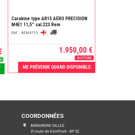
Carabine type AR15 AERO PRECISION
Cartouches Sell
M4E1 11,5'' cal.223 Rem
Winchester FMJ 
Réf. : AEM4115
Réf. : 776366
1.950,00 €
€
RUPTURE
s
ME PRÉVENIR QUAND DISPONIBLE
ME PRÉVEN
COORDONNÉES
ARMURERIE GILLES
ZI route de Domfront - BP 52