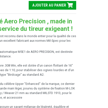
AJOUTER AU PANIER
té Aero Precision , made in
ervice du tireur exigeant !
t reconnu dans le monde entier pour la qualité de ces
 un excellent fabricant aux normes Mil-Spec pour les
 automatique M5E1 de AERO PRECISION, est destinée
distance.
e .308 Win, elle est dotée d'un canon flottant de 16''
as de 1:10, pour stabiliser des ogives lourdes et d'un
type "Birdcage" au standard A2.
 du célèbre Upper "Enhanced" de la marque, ce dernier
garde main léger, pourvu du système de fixation M-LOK
inny / Weaver 21 mm au standard MILSTD 1913, pour le
e, et accessoire
assure un savant mélange de légèreté, équilibre et