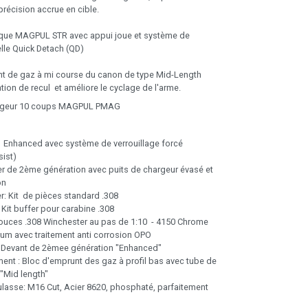
 précision accrue en cible.
que MAGPUL STR avec appui joue et système de
elle Quick Detach (QD)
t de gaz à mi course du canon de type Mid-Length
tion de recul et améliore le cyclage de l'arme.
hargeur 10 coups MAGPUL PMAG
 Enhanced avec système de verrouillage forcé
sist)
r de 2ème génération avec puits de chargeur évasé et
on
r: Kit de pièces standard .308
- Kit buffer pour carabine .308
ouces .308 Winchester au pas de 1:10 - 4150 Chrome
um avec traitement anti corrosion OPO
 Devant de 2èmee génération "Enhanced"
ent : Bloc d'emprunt des gaz à profil bas avec tube de
"Mid length"
lasse: M16 Cut, Acier 8620, phosphaté, parfaitement