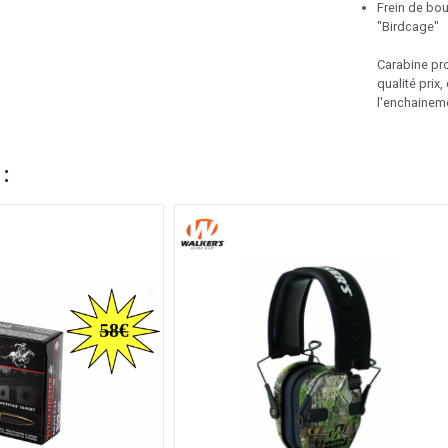
Frein de bo
"Birdcage"
Carabine pro
qualité prix
l'enchaineme
 :