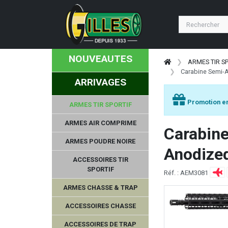
NOUVEAUTES
ARMES TIR S
Carabine Semi-
ARRIVAGES
Promotion en
ARMES TIR SPORTIF
ARMES AIR COMPRIME
Carabin
ARMES POUDRE NOIRE
Anodized
ACCESSOIRES TIR
SPORTIF
Réf. : AEM3081
ARMES CHASSE & TRAP
ACCESSOIRES CHASSE
ACCESSOIRES DE TRAP