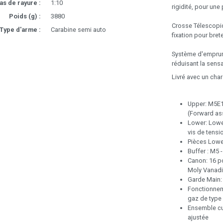
as de rayure :
1:10
rigidité, pour une
Poids (g) :
3880
Crosse Télescopi
Type d'arme :
Carabine semi auto
fixation pour bret
Système d'emprun
réduisant la sensa
Livré avec un c
Upper: M5E1
(Forward as
Lower: Lowe
vis de tensi
Pièces Lowe
Buffer : M5 
Canon: 16 p
Moly Vanadi
Garde Main:
Fonctionnem
gaz de type 
Ensemble cu
ajustée