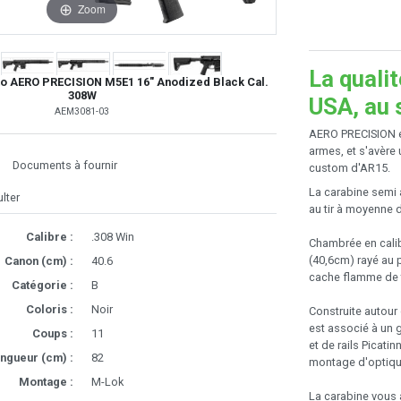
Zoom
La quali
o AERO PRECISION M5E1 16" Anodized Black Cal.
308W
USA, au s
AEM3081-03
AERO PRECISION es
armes, et s'avère
Documents à fournir
custom d'AR15.
La carabine semi
lter
au tir à moyenne 
Calibre :
.308 Win
Chambrée en calibr
(40,6cm) rayé au p
Canon (cm) :
40.6
cache flamme de 
Catégorie :
B
Coloris :
Noir
Construite autour
est associé à un 
Coups :
11
et de rails Picat
ngueur (cm) :
82
montage d'optiqu
Montage :
M-Lok
La carabine vous 