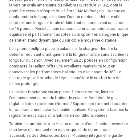
la version civile américaine du célèbre HS Produkt VHS-2, dont la
première version s'inspire du célèbre FAMAS français.. Conçue en
configuration bullpup, elle place l’action derrière la détente afin
d’obtenir une longueur totale réduite tout en conservant un canon
de 16 pouces. Résultat : une carabine semi-automatique compacte,
équilibrée et parfaitement adaptée au tir sportif en catégorie B, que
ce soit en stand dynamique ou sur cible à moyenne distance.
Le système bullpup place la culasse et le chargeur derrière la
détente, réduisant drastiquement la longueur totale sans sacrifier la
longueur du canon. Avec seulement 28,25 pouces en configuration
compacte, la Hellion offre une excellente maniabilité tout en
conservant les performances balistiques d’un canon de 16". Le
centre de gravité proche de l’épaule améliore le confort lors des
séries prolongées.
La Hellion fonctionne via un piston à course courte, limitant
l’encrassement autour du boîtier de culasse. Son bloc de gaz
réglable à deux positions (Normal / Suppressed) permet d’adapter
le fonctionnement selon la munition utilisée. Ce système favorise la
régularité mécanique et la fiabilité en conditions variées.
Totalement ambidextre, la Hellion dispose d’une éjection réversible,
d’un levier d’armement non réciproque et de commandes
accessibles des deux côtés. Le rail Picatinny intégral et le garde-