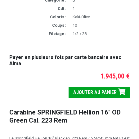
Catégorie :
B
Cdt :
1
Coloris :
Kaki-Olive
Coups :
10
Filetage :
1/2 x 28
Payer en plusieurs fois par carte bancaire avec
Alma
1.945,00 €
AJOUTER AU PANIER
Carabine SPRINGFIELD Hellion 16" OD
Green Cal. 223 Rem
Le Springfield Hellion 16" Black en .223 Rem / 5.56x45 mm NATO est