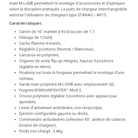
main M-Lok® permettent le montage d’accessoires et d’optiques
selon la discipline pratiquée. Le puits de chargeur interchangeable
autorise l’utilisation de chargeurs type STANAG / AR15.
Caractéristiques :
Canon de 16" martelé à froid au pas de 1:7,
Filetage de 1/2x28,
Cache flamme 4 évents,
Réglable 2 positions (Normal / Silencieux),
Carcasse en polymère,
Organes de visée flip-up intégrés, hausse 5 positions
réglable en dérive,
Picatinny sur toute la longueur permettant le montage d'une
optique,
Garde main polymère M-LOK® avec emplacement QD,
Poignée BCMGUNFIGHTER™ Mod 3,
Crosse polymère réglable 5 positions avec appuie joue
ajustable,
Levier d’armement ambidextre, non réciproque,
Éjection configurable gauche ou droite,
Commandes ambidextres (sélecteur 45°, arrêtoir de culasse,
bouton de chargeur),
Poids non chargé : 3.6kg.