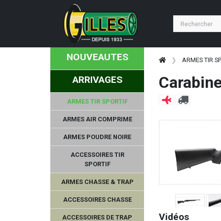
FALCO
COPPERBEAR
NOUVEAUTES
ED BROWN
ARMES TIR S
Carabine
ARRIVAGES
AERO PRECISION
ARMES TIR SPORTIF
H&N
ARMES AIR COMPRIME
CMMG
ARMES POUDRE NOIRE
BORNER
ACCESSOIRES TIR
SPORTIF
FOB
ARMES CHASSE & TRAP
BENETT
ACCESSOIRES CHASSE
Vidéos
ACCESSOIRES DE TRAP