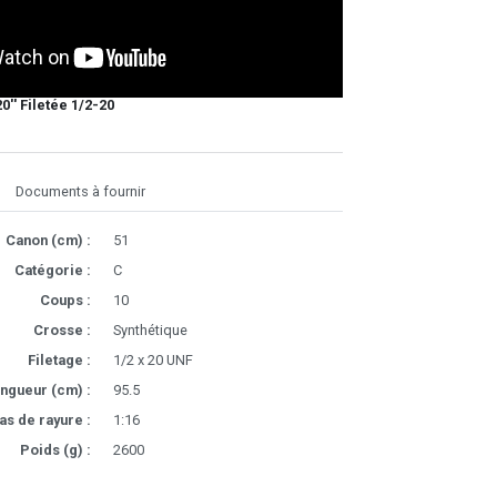
0'' Filetée 1/2-20
Documents à fournir
Canon (cm) :
51
Catégorie :
C
Coups :
10
Crosse :
Synthétique
Filetage :
1/2 x 20 UNF
ngueur (cm) :
95.5
as de rayure :
1:16
Poids (g) :
2600