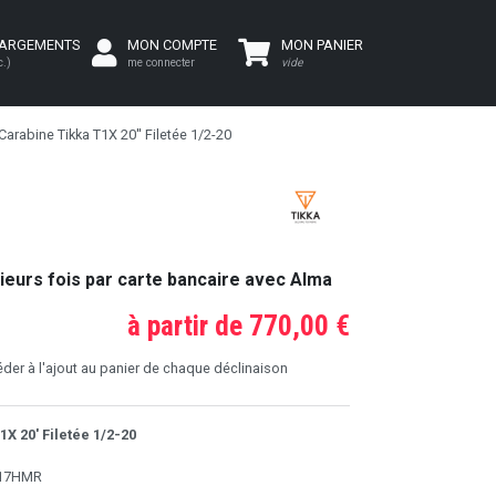
HARGEMENTS
MON COMPTE
MON PANIER
c.)
me connecter
vide
Carabine Tikka T1X 20'' Filetée 1/2-20
ieurs fois par carte bancaire avec Alma
à partir de 770,00 €
er à l'ajout au panier de chaque déclinaison
1X 20' Filetée 1/2-20
u 17HMR