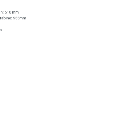
on: 510 mm
arabine: 955mm
e
s