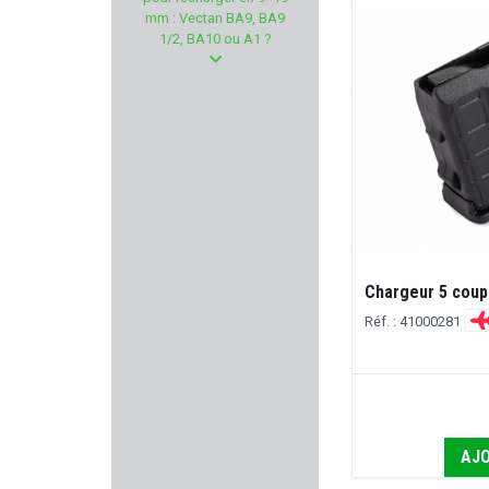
HIVIZ
mm : Vectan BA9, BA9
1/2, BA10 ou A1 ?
BUSHNELL
CHEDDITE
PRO-SHOT PRODUCTS
HOLOSUN
FN HERSTAL
Chargeur 5 coup
TIMNEY TRIGGER
Réf. : 41000281
LUCANSKY
VICTRIX
AJO
CLAWGEAR