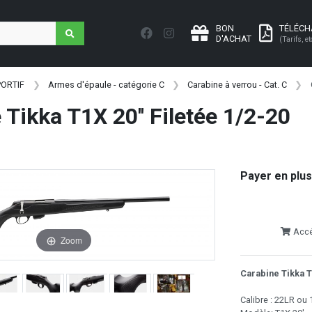
BON
TÉLÉC
D'ACHAT
(Tarifs, et
PORTIF
Armes d'épaule - catégorie C
Carabine à verrou - Cat. C
 Tikka T1X 20'' Filetée 1/2-20
Payer en plus
Accéd
Zoom
Carabine Tikka T
Calibre : 22LR o