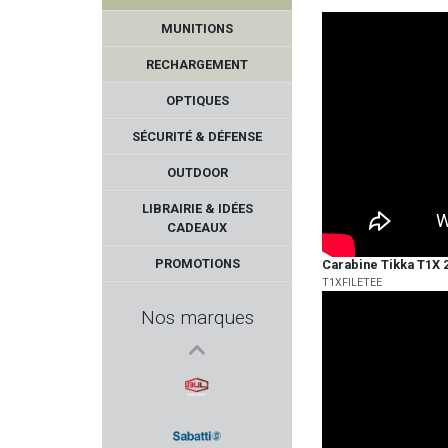
IMPALA PLUS
MUNITIONS
TB OUTDOORS
RECHARGEMENT
DANIEL DEFENSE
OPTIQUES
SÉCURITÉ & DÉFENSE
AIMPSORT
OUTDOOR
MAGLULA
LIBRAIRIE & IDÉES
CADEAUX
REDDING
PROMOTIONS
Carabine Tikka T1X 2
T1XFILETEE
PERUN ARMS
Nos marques
PLASTICO PANARO
VOUZELAUD
BUL ARMORY