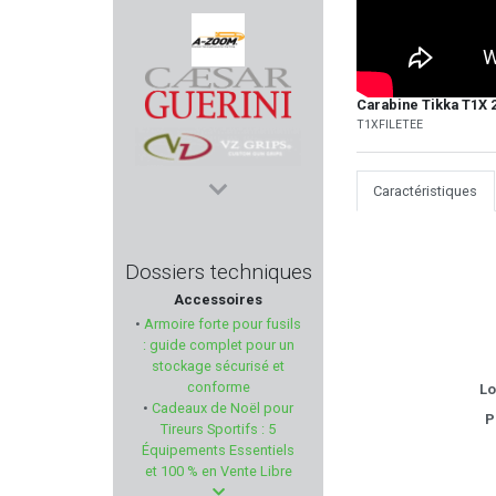
SABATTI
A-ZOOM
Carabine Tikka T1X 2
T1XFILETEE
CAESAR GUERINI
Caractéristiques
VZ GRIPS
KIMBER
Dossiers techniques
Accessoires
FORSTER PRODUCTS
•
Armoire forte pour fusils
: guide complet pour un
BETTINSOLI
stockage sécurisé et
conforme
Lo
•
Cadeaux de Noël pour
2A ARMAMENT
P
Tireurs Sportifs : 5
Équipements Essentiels
TAURUS
et 100 % en Vente Libre