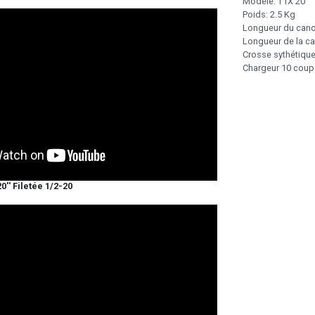
Modèle: T1X 20'
Poids: 2.5 Kg
Longueur du can
Longueur de la c
Crosse sythétiqu
Chargeur 10 coup
0'' Filetée 1/2-20