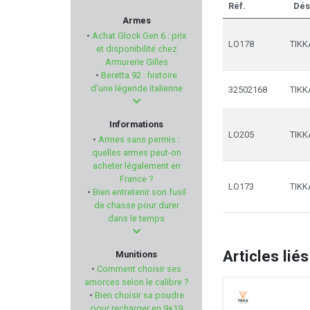
Réf.
Dés
SAUVESTRE
Armes
•
Achat Glock Gen 6 : prix
LO178
TIKK
BIRCHWOOD-CASEY
et disponibilité chez
Armurerie Gilles
•
Beretta 92 : histoire
TIPTON
d'une légende italienne
32502168
TIKK
SWAB-ITS - BORE-WHIPS
Informations
LO205
TIKK
•
Armes sans permis :
COMPANY ANIMALS'
quelles armes peut-on
acheter légalement en
France ?
FABARM PROFESSIONNAL
LO173
TIKK
•
Bien entretenir son fusil
de chasse pour durer
ATS AMMUNITION
dans le temps
ASELKON
Articles liés
Munitions
•
Comment choisir ses
MARTINEZ ALBAINOX
amorces selon le calibre ?
•
Bien choisir sa poudre
pour recharger en 9×19