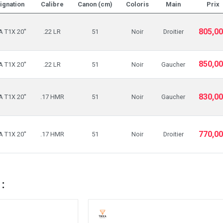
ignation
Calibre
Canon (cm)
Coloris
Main
Prix
805,0
A T1X 20''
.22 LR
51
Noir
Droitier
850,0
A T1X 20''
.22 LR
51
Noir
Gaucher
830,0
A T1X 20''
.17 HMR
51
Noir
Gaucher
770,0
A T1X 20''
.17 HMR
51
Noir
Droitier
 :