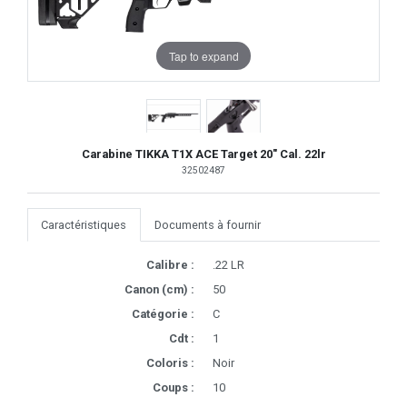
Tap to expand
Carabine TIKKA T1X ACE Target 20" Cal. 22lr
32502487
Caractéristiques
Documents à fournir
Calibre :
.22 LR
Canon (cm) :
50
Catégorie :
C
Cdt :
1
Coloris :
Noir
Coups :
10