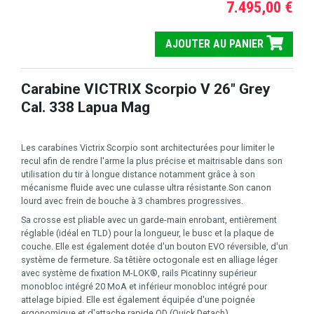
7.495,00 €
AJOUTER AU PANIER
Carabine VICTRIX Scorpio V 26" Grey
Cal. 338 Lapua Mag
Les carabines Victrix Scorpio sont architecturées pour limiter le
recul afin de rendre l'arme la plus précise et maitrisable dans son
utilisation du tir à longue distance notamment grâce à son
mécanisme fluide avec une culasse ultra résistante.
Son canon
lourd avec frein de bouche à 3 chambres progressives.
Sa crosse est pliable avec un garde-main enrobant, entièrement
réglable (idéal en TLD) pour la longueur, le busc et la plaque de
couche.
Elle est également dotée d'un bouton EVO réversible, d'un
système de fermeture.
Sa têtière octogonale est en alliage léger
avec système de fixation M-LOK®, rails Picatinny supérieur
monobloc intégré 20 MoA et inférieur monobloc intégré pour
attelage bipied.
Elle est également équipée d'une poignée
ergonomique et d'attache rapide QD (Quick Detach).