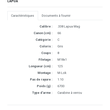
LAPUA
Caractéristiques
Documents à fournir
Calibre :
.338 Lapua Mag
Canon (cm) :
66
Catégorie :
C
Coloris :
Gris
Coups :
8
Filetage :
M18x1
Longueur (cm) :
125
Montage :
M-Lok
Pas de rayure :
1:10
Poids (g) :
6700
Type d'arme :
Carabine à verrou