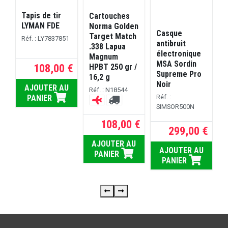
Tapis de tir
Cartouches
L
LYMAN FDE
Norma Golden
Casque
Target Match
Réf. : LY7837851
.
antibruit
.338 Lapua
S
électronique
Magnum
/
MSA Sordin
108,00 €
HPBT 250 gr /
Supreme Pro
R
16,2 g
Noir
AJOUTER AU
Réf. : N18544
PANIER
Réf. :
SIMSOR500N
 €
108,00 €
299,00 €
U
AJOUTER AU
AJOUTER AU
PANIER
PANIER