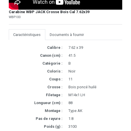
Carabine WBP JACK Crosse Bois Cal 7.62x39
WBP100
Caractéristiques
Documents à fournir
Calibre :
7.62 x 39
Canon (cm) :
41.5
Catégorie :
B
Coloris :
Noir
Coups :
11
Crosse :
Bois poncé huilé
Filetage :
M14x1 LH
Longueur (cm) :
88
Montage :
Type AK
Pas de rayure :
1:8
Poids (g) :
3100