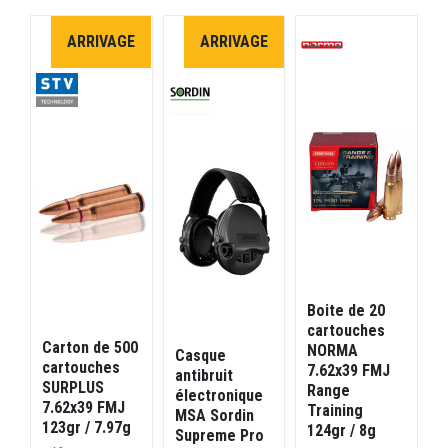
E
ARRIVAGE
ARRIVAGE
Boite de 20
cartouches
Carton de 500
NORMA
Casque
cartouches
7.62x39 FMJ
antibruit
SURPLUS
Range
électronique
S
7.62x39 FMJ
Training
MSA Sordin
N
123gr / 7.97g
124gr / 8g
Supreme Pro
R