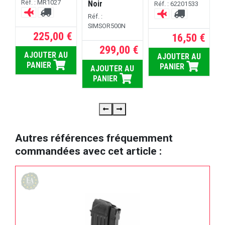
Réf. : MR1027
Noir
Réf. : 62201533
Réf. :
SIMSOR500N
225,00 €
16,50 €
 €
299,00 €
AJOUTER AU
AJOUTER AU
U
PANIER
PANIER
AJOUTER AU
PANIER
Autres références fréquemment
commandées avec cet article :