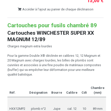
15,00 €
Accéder à l'ajout au panier de chaque déclinaison
Cartouches pour fusils chambré 89
Cartouches WINCHESTER SUPER XX
MAGNUM 12/89
Charges magnum extra lourdes
Pour la gamme Double X® déclinée en calibres 12, 12 Magnum et
20 Magnum avec charges lourdes, les billes de plombs sont
cuivrées et associées à une fine poudre de matériaux composites
(buffer) qui va empêcher leur déformation pour une meilleure
qualité balistique.
Chambre
C
Réf.
Désignation
Bourre
Calibre
Cdt
(mm)
(
HXX12MP2
plomb n°2
Jupe
cal. 12
10
89 mm