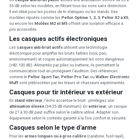
35 dB selon les modèles, en filtrant tous les sons sans distinction.
Il est idéal pour les postes de tir statiques ou les stands. Des
modèles réputés comme les
Peltor Optime 1, 2, 3
,
Peltor X2 à X5
,
ou encore les
Moldex M2 et M5
offrent une isolation efficace à
prix accessible.
Les casques actifs électroniques
Les
casques anti‑bruit actifs
utilisent une technologie
électronique pour amplifier les bruits faibles (voix, pas,
environnement) et couper automatiquement les sons dangereux
(>82-100 dB). Alimentés par piles ou batterie, ils permettent la
communication tout en protégeant l’audition. Des références
comme le
Peltor Sport Tac
,
Peltor Pro Tac
ou
Walker Electronic
Muff
sont plébiscitées par les tireurs et chasseurs expérimentés.
Casques pour tir intérieur vs extérieur
En
stand intérieur
, l’écho accentue le bruit : privilégiez une
atténuation élevée
(34‑35 dB minimum). En
extérieur
, un casque
de 27 à 30 dB peut suffire selon le calibre utilisé. Adapter son
équipement selon le contexte garantit à la fois confort et sécurité.
Casques selon le type d’arme
Pour les
armes longues ou à gros calibre
(carabine, fusil rayé),