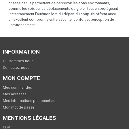
chasse car ils permettent de percevoir les sons environnants,
comme les voix ou les déplacements du gibier, tout en protégeant
instantanément l'audition lors du départ du coup. Ils offrent ainsi
un excellent compromis entre sécurité, confort et perception de
l'environnement.
INFORMATION
Qui sommes-nous
Contactez-nous
MON COMPTE
Mes commandes
Mes adresses
Mes informations personnelles
Mon mot de passe
MENTIONS LÉGALES
CGV