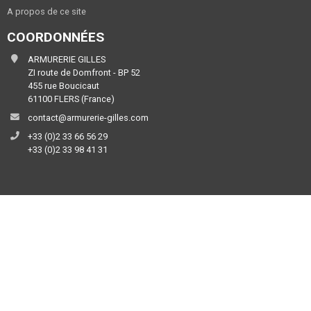
A propos de ce site
COORDONNÉES
ARMURERIE GILLES
ZI route de Domfront - BP 52
455 rue Boucicaut
61100 FLERS (France)
contact@armurerie-gilles.com
+33 (0)2 33 66 56 29
+33 (0)2 33 98 41 31