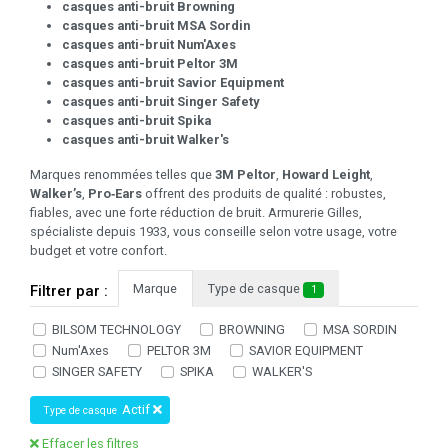
casques anti-bruit Browning
casques anti-bruit MSA Sordin
casques anti-bruit Num'Axes
casques anti-bruit Peltor 3M
casques anti-bruit Savior Equipment
casques anti-bruit Singer Safety
casques anti-bruit Spika
casques anti-bruit Walker's
Marques renommées telles que
3M Peltor
,
Howard Leight
,
Walker’s
,
Pro‑Ears
offrent des produits de qualité : robustes,
fiables, avec une forte réduction de bruit. Armurerie Gilles,
spécialiste depuis 1933, vous conseille selon votre usage, votre
budget et votre confort.
Marque
Type de casque
Filtrer par :
1
BILSOM TECHNOLOGY
BROWNING
MSA SORDIN
Num'Axes
PELTOR 3M
SAVIOR EQUIPMENT
SINGER SAFETY
SPIKA
WALKER'S
Actif
Type de casque
Effacer les filtres