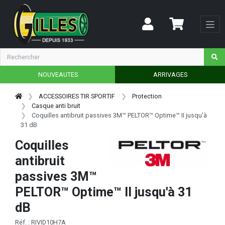
NOUVEAUTES
ARRIVAGES
ACCESSOIRES TIR SPORTIF
Protection
Casque anti bruit
Coquilles antibruit passives 3M™ PELTOR™ Optime™ II jusqu'à
31 dB
Coquilles
antibruit
passives 3M™
PELTOR™ Optime™ II jusqu'à 31
dB
Réf. : RIVID10H7A