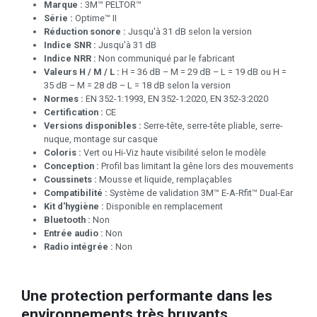
Marque :
3M™ PELTOR™
Série :
Optime™ II
Réduction sonore :
Jusqu'à 31 dB selon la version
Indice SNR :
Jusqu'à 31 dB
Indice NRR :
Non communiqué par le fabricant
Valeurs H / M / L :
H = 36 dB – M = 29 dB – L = 19 dB ou H =
35 dB – M = 28 dB – L = 18 dB selon la version
Normes :
EN 352-1:1993, EN 352-1:2020, EN 352-3:2020
Certification :
CE
Versions disponibles :
Serre-tête, serre-tête pliable, serre-
nuque, montage sur casque
Coloris :
Vert ou Hi-Viz haute visibilité selon le modèle
Conception :
Profil bas limitant la gêne lors des mouvements
Coussinets :
Mousse et liquide, remplaçables
Compatibilité :
Système de validation 3M™ E-A-Rfit™ Dual-Ear
Kit d'hygiène :
Disponible en remplacement
Bluetooth :
Non
Entrée audio :
Non
Radio intégrée :
Non
Une protection performante dans les
environnements très bruyants