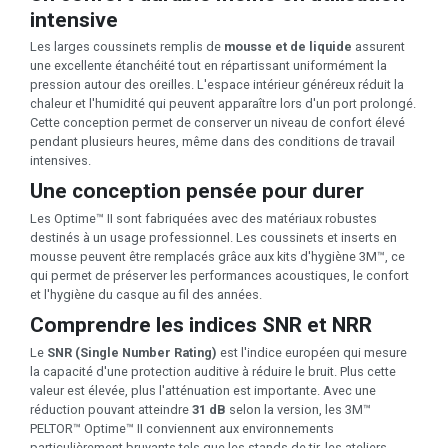
intensive
Les larges coussinets remplis de
mousse et de liquide
assurent
une excellente étanchéité tout en répartissant uniformément la
pression autour des oreilles. L'espace intérieur généreux réduit la
chaleur et l'humidité qui peuvent apparaître lors d'un port prolongé.
Cette conception permet de conserver un niveau de confort élevé
pendant plusieurs heures, même dans des conditions de travail
intensives.
Une conception pensée pour durer
Les Optime™ II sont fabriquées avec des matériaux robustes
destinés à un usage professionnel. Les coussinets et inserts en
mousse peuvent être remplacés grâce aux kits d'hygiène 3M™, ce
qui permet de préserver les performances acoustiques, le confort
et l'hygiène du casque au fil des années.
Comprendre les indices SNR et NRR
Le
SNR (Single Number Rating)
est l'indice européen qui mesure
la capacité d'une protection auditive à réduire le bruit. Plus cette
valeur est élevée, plus l'atténuation est importante. Avec une
réduction pouvant atteindre
31 dB
selon la version, les 3M™
PELTOR™ Optime™ II conviennent aux environnements
particulièrement bruyants tels que les stands de tir, les ateliers