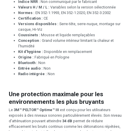
Indice NRR :
Non communiqué par le fabricant
Valeurs H / M / L :
Variables selon la version sélectionnée
Normes :
EN 352-1:1993, EN 352-1:2020, EN 352-3:2002
Certification :
CE
Versions disponibles :
Serre-tête, serre-nuque, montage sur
casque, Hi-Viz
Coussinets :
Mousse et liquide remplaçables
Conception :
Grand volume intérieur limitant la chaleur et
l'humidité
Kit d'hygiène :
Disponible en remplacement
Origine :
Fabriqué en Pologne
Bluetooth :
Non
Entrée audio :
Non
Radio intégrée :
Non
Une protection maximale pour les
environnements les plus bruyants
Le
3M™ PELTOR™ Optime™ III
est conçu pour les utilisateurs
exposés à des niveaux sonores particulièrement élevés. Son niveau
d'atténuation pouvant atteindre
34 dB
permet de réduire
efficacement les bruits continus comme les détonations répétées,