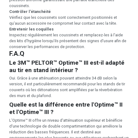
coussinets.
Contrôler l'étanchéité
Vérifiez que les coussinets sont correctement positionnés et
qu'aucun accessoire ne compromet leur contact avec la tête.
Entretenir les coquilles
Inspectez régulièrement les coussinets et remplacez-les à l'aide
des kits d'hygiène lorsqu'ils présentent des signes d'usure afin de
conserver les performances de protection.
F.A.Q
Le 3M™ PELTOR™ Optime™ III est-il adapté
au tir en stand intérieur ?
Oui. Grâce à une atténuation pouvant atteindre 34 dB selon la
version, il est particulièrement recommandé pour les stands de tir
couverts où les détonations sont amplifiées par la réverbération
des murs et du plafond.
Quelle est la différence entre l'Optime™ II
et l'Optime™ III ?
L'Optime™ III offre un niveau d'atténuation supérieur et bénéficie
d'une technologie de double compartimentation qui améliore la
réduction des basses fréquences. Il est destiné aux
environnements les plus bruyants ou aux utilisateurs recherchant un