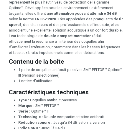
représentent le plus haut niveau de protection de la gamme
Optime™. Développées pour les environnements extrêmement
bruyants, elles offrent une
atténuation pouvant atteindre 34 dB
selon la norme
EN 352:2020
. Très appréciées des pratiquants de
tir
sportif
, des chasseurs et des professionnels de l'industrie, elles
associent une excellente isolation acoustique à un confort durable.
Leur technologie de
double compartimentation
réduit
efficacement la résonance à l'intérieur des coquilles afin
d'améliorer l'atténuation, notamment dans les basses fréquences
et face aux bruits impulsionnels comme les détonations.
Contenu de la boîte
1 paire de coquilles antibruit passives 3M™ PELTOR™ Optime™
III (version sélectionnée)
1 notice d'utilisation
Caractéristiques techniques
Type :
Coquilles antibruit passives
Marque :
3M™ PELTOR™
Série :
Optime™ III
Technologie :
Double compartimentation antibruit
Réduction sonore :
Jusqu'à 34 dB selon la version
Indice SNR :
Jusqu'à 34 dB