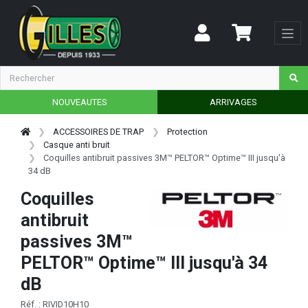
NOUVEAUTES
ARRIVAGES
ACCESSOIRES DE TRAP
Protection
Casque anti bruit
Coquilles antibruit passives 3M™ PELTOR™ Optime™ III jusqu'à
34 dB
Coquilles
antibruit
passives 3M™
PELTOR™ Optime™ III jusqu'à 34
dB
Réf. : RIVID10H10