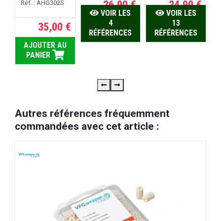
26,00 €
24,90 €
Réf. : AHG302S
VOIR LES
VOIR LES
4
13
35,00 €
RÉFÉRENCES
RÉFÉRENCES
AJOUTER AU
PANIER
Autres références fréquemment
commandées avec cet article :