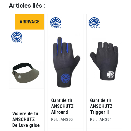
Articles liés :
ARRIVAGE
Gant de tir
Gant de tir
V
ANSCHUTZ
ANSCHUTZ
Allround
Trigger II
Visière de tir
R
ANSCHUTZ
Réf. : AHG95
Réf. : AHG94
De Luxe grise