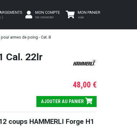
HARGEMENTS
MON COMPTE
MON PANIER
c.)
me connecter
vide
 pour armes de poing - Cat. B
Cal. 22lr
48,00 €
AJOUTER AU PANIER
 12 coups HAMMERLI Forge H1