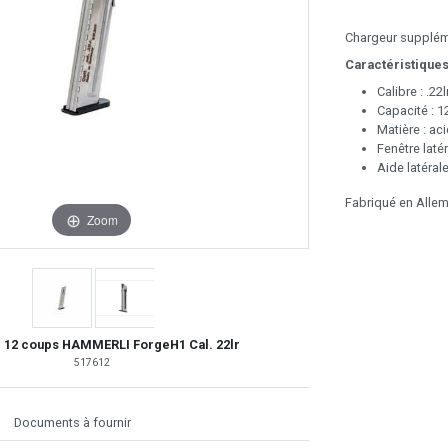
Chargeur supplém
Caractéristiques
Calibre : .22lr
Capacité : 
Matière : ac
Fenêtre laté
Aide latéral
Fabriqué en Alle
Zoom
 12 coups HAMMERLI ForgeH1 Cal. 22lr
517612
Documents à fournir