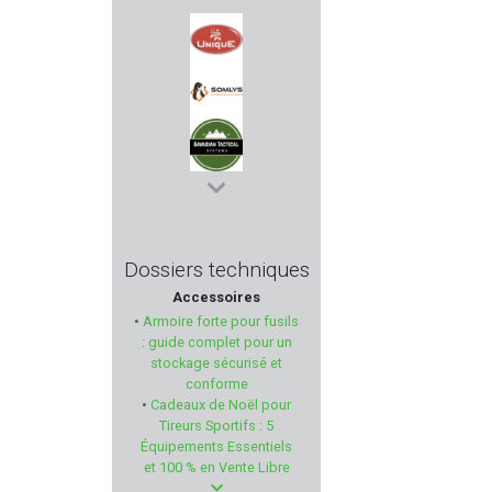
K25
UNIQUE
SOMLYS
BAVARIAN TACTICAL SYSTEM
NOSLER
Dossiers techniques
Accessoires
TANFOGLIO
•
Armoire forte pour fusils
: guide complet pour un
KHAN ARMS
stockage sécurisé et
conforme
•
Cadeaux de Noël pour
BERETTA
Tireurs Sportifs : 5
Équipements Essentiels
VIHTA VUORI
et 100 % en Vente Libre