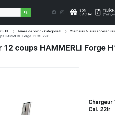
BON
TÉLÉC
D'ACHAT
(Tarifs, et
PORTIF
Armes de poing - Catégorie B
Chargeurs & leurs accessoires
ups HAMMERLI Forge H1 Cal. 22lr
r 12 coups HAMMERLI Forge H1 
Chargeur
Cal. 22lr