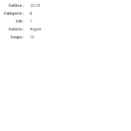
Calibre :
.22 LR
Catégorie :
B
Cdt :
1
Coloris :
Argent
Coups :
12