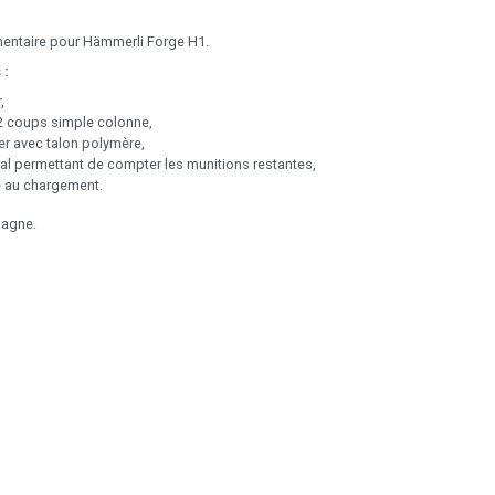
entaire pour Hämmerli Forge H1.
 :
,
12 coups simple colonne,
ier avec talon polymère,
ral permettant de compter les munitions restantes,
e au chargement.
magne.