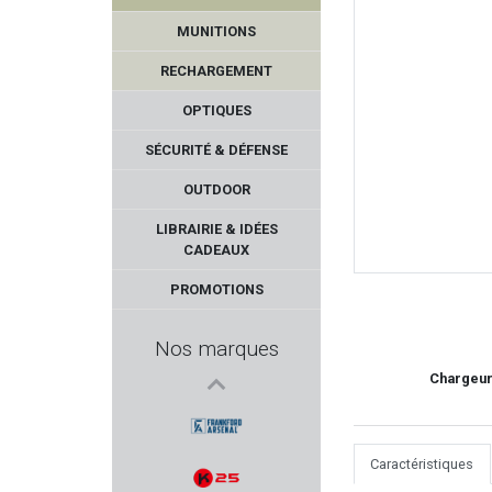
MUNITIONS
RECHARGEMENT
OPTIQUES
SÉCURITÉ & DÉFENSE
OUTDOOR
IMPACT DEFENDER
LIBRAIRIE & IDÉES
CADEAUX
TIPTON
PROMOTIONS
HERA ARMS
Nos marques
VITEX
Chargeur
TIKKA
Caractéristiques
FRANKFORD ARSENAL