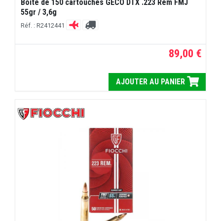
Boite de 150 cartouches GECO DTX .223 Rem FMJ
55gr / 3,6g
Réf. : R2412441
89,00 €
AJOUTER AU PANIER