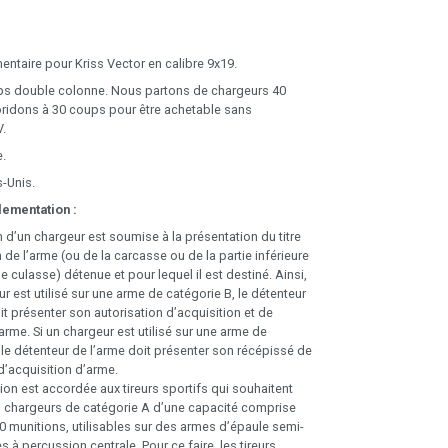
ntaire pour Kriss Vector en calibre 9x19.
ups double colonne. Nous partons de chargeurs 40
ridons à 30 coups pour être achetable sans
.
e.
s-Unis.
lementation :
n d’un chargeur est soumise à la présentation du titre
 de l’arme (ou de la carcasse ou de la partie inférieure
de culasse) détenue et pour lequel il est destiné. Ainsi,
ur est utilisé sur une arme de catégorie B, le détenteur
it présenter son autorisation d’acquisition et de
arme. Si un chargeur est utilisé sur une arme de
 le détenteur de l’arme doit présenter son récépissé de
d’acquisition d’arme.
on est accordée aux tireurs sportifs qui souhaitent
s chargeurs de catégorie A d’une capacité comprise
30 munitions, utilisables sur des armes d’épaule semi-
 à percussion centrale. Pour ce faire, les tireurs