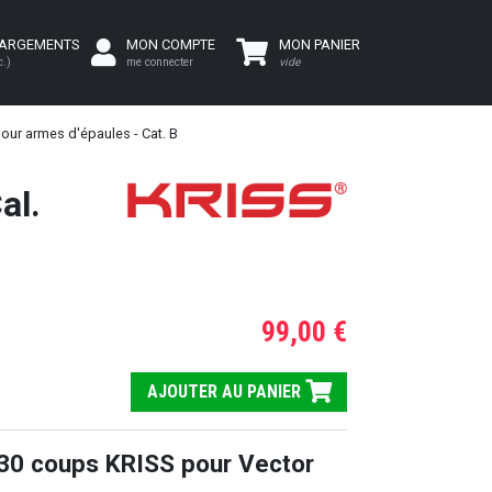
HARGEMENTS
MON COMPTE
MON PANIER
c.)
me connecter
vide
our armes d'épaules - Cat. B
al.
99,00 €
AJOUTER AU PANIER
30 coups KRISS pour Vector