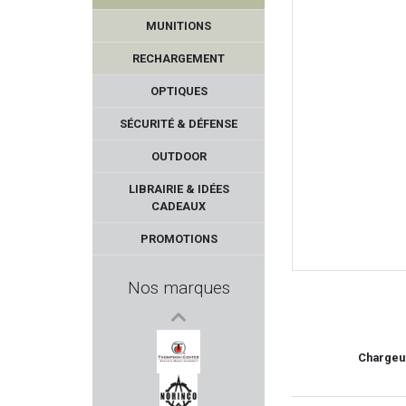
MUNITIONS
RECHARGEMENT
OPTIQUES
SÉCURITÉ & DÉFENSE
OUTDOOR
FIER
LIBRAIRIE & IDÉES
CADEAUX
HARRIS
PROMOTIONS
SELLIER & BELLOT
Nos marques
VIHTA VUORI
PHOENIX SWISS MADE
Chargeur
THOMPSON/CENTER