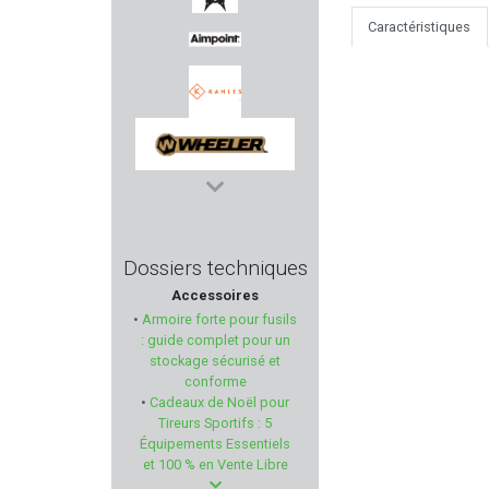
Caractéristiques
NORINCO
AIMPOINT
KAHLES
WHEELER
GPS
Dossiers techniques
Accessoires
ACCU-SHOT
•
Armoire forte pour fusils
: guide complet pour un
GUARDIAN ANGEL
stockage sécurisé et
conforme
•
Cadeaux de Noël pour
MIDLAND
Tireurs Sportifs : 5
Équipements Essentiels
Sans marque GILLES
et 100 % en Vente Libre