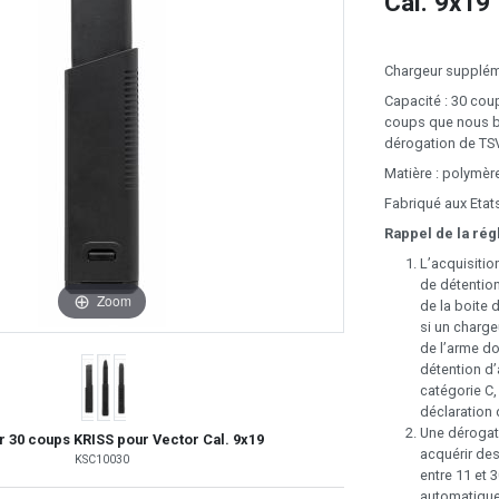
Cal. 9x19
Chargeur suppléme
Capacité : 30 co
coups que nous b
dérogation de TSV
Matière : polymèr
Fabriqué aux Etat
Rappel de la rég
L’acquisitio
de détention
Zoom
de la boite 
si un charge
de l’arme do
détention d’
catégorie C,
déclaration 
Une dérogati
 30 coups KRISS pour Vector Cal. 9x19
acquérir de
KSC10030
entre 11 et 
automatiques