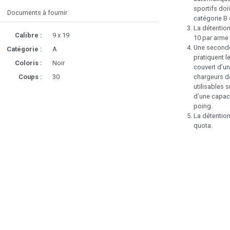
sportifs doi
Documents à fournir
catégorie B 
La détentio
Calibre :
9 x 19
10 par arme 
Une seconde 
Catégorie :
A
pratiquent le
Coloris :
Noir
couvert d’un
chargeurs de
Coups :
30
utilisables 
d’une capaci
poing.
La détentio
quota.