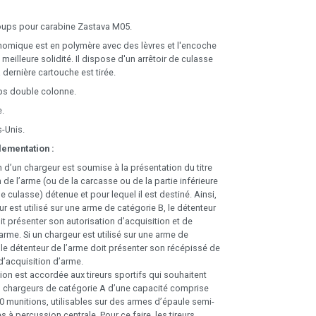
oups pour carabine Zastava M05.
omique est en polymère avec des lèvres et l'encoche
meilleure solidité. Il dispose d'un arrêtoir de culasse
 dernière cartouche est tirée.
ps double colonne.
e.
s-Unis.
lementation :
n d’un chargeur est soumise à la présentation du titre
 de l’arme (ou de la carcasse ou de la partie inférieure
de culasse) détenue et pour lequel il est destiné. Ainsi,
ur est utilisé sur une arme de catégorie B, le détenteur
it présenter son autorisation d’acquisition et de
arme. Si un chargeur est utilisé sur une arme de
 le détenteur de l’arme doit présenter son récépissé de
d’acquisition d’arme.
on est accordée aux tireurs sportifs qui souhaitent
s chargeurs de catégorie A d’une capacité comprise
30 munitions, utilisables sur des armes d’épaule semi-
 à percussion centrale. Pour ce faire, les tireurs