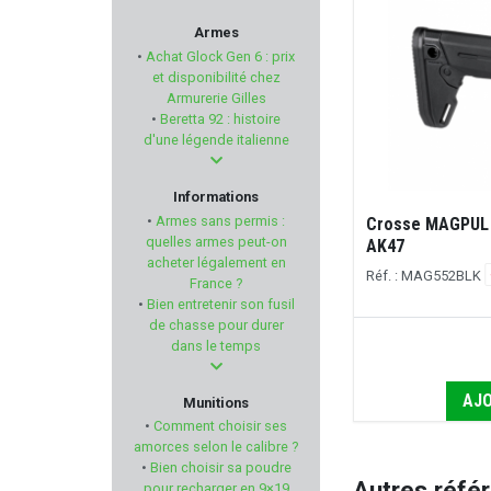
HORNADY
Armes
•
Achat Glock Gen 6 : prix
ZEV
et disponibilité chez
Armurerie Gilles
•
Beretta 92 : histoire
TOM JOULE
d'une légende italienne
SPIKA
Informations
•
Armes sans permis :
Crosse MAGPUL 
VOUZELAUD
quelles armes peut-on
AK47
acheter légalement en
Réf. : MAG552BLK
France ?
SWISS+TECH
•
Bien entretenir son fusil
de chasse pour durer
RCBS
dans le temps
GEISSELE AUTOMATICS
AJO
Munitions
•
Comment choisir ses
MAROCCHI
amorces selon le calibre ?
•
Bien choisir sa poudre
Autres réfé
pour recharger en 9×19