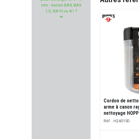
POLYMER 80
mm : Vectan BA9, BA9
1/2, BA10 ou A1 ?
KOWA
FORSTER PRODUCTS
BRETTON GAUCHER
CHEDDITE
ZAMBERLAN
SNOWPEAK
Cordon de nett
LAUGO ARMS
arme à canon ra
nettoyage HOPPE
SIERRA
Réf. : H24015D
CHAMPION WORLD