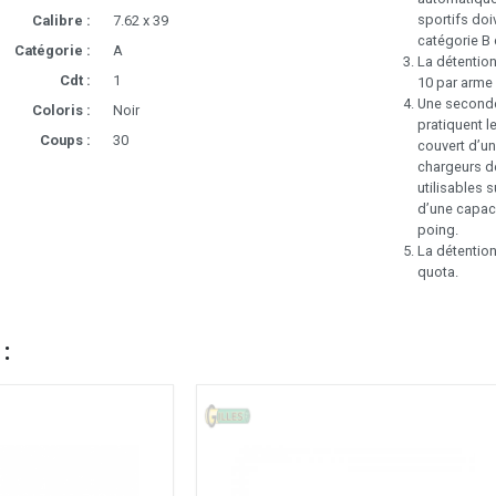
sportifs doi
Calibre :
7.62 x 39
catégorie B 
Catégorie :
A
La détentio
Cdt :
1
10 par arme 
Une seconde 
Coloris :
Noir
pratiquent le
Coups :
30
couvert d’un
chargeurs de
utilisables 
d’une capaci
poing.
La détentio
quota.
 :