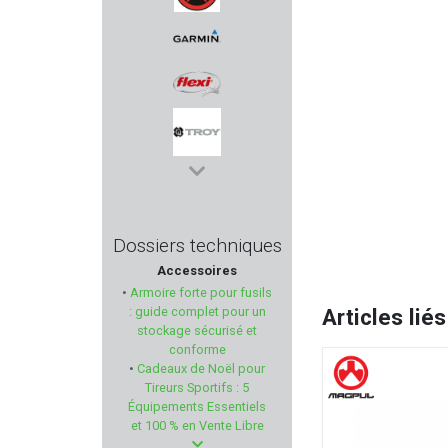
TOKAREV
GARMIN
FLEXI
TROY INDUSTRIES
KHAN ARMS
Dossiers techniques
Accessoires
MARTINEZ ALBAINOX
•
Armoire forte pour fusils
: guide complet pour un
Articles liés
KING COBRA
stockage sécurisé et
conforme
•
Cadeaux de Noël pour
VERNEY CARRON
Tireurs Sportifs : 5
Équipements Essentiels
SCHAFTOL
et 100 % en Vente Libre