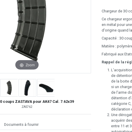
Chargeur de 30 c
Ce chargeur ergon
en métal pour une 
d'origine quand la
Capacité : 30 cou
Matière : polymèr
Fabriqué aux Etat
Rappel de la rég
Zoom
L’acquisitio
de détention
de la boite 
si un charge
de l’arme do
détention d’
0 coups ZASTAVA pour AK47 Cal. 7.62x39
catégorie C,
ZAS762
déclaration 
Une dérogati
acquérir de
Documents à fournir
entre 11 et 
automatiques