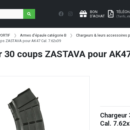
BON
TÉLÉC
D'ACHAT
(Tarifs, et
PORTIF
Armes d'épaule catégorie B
Chargeurs & leurs accessoires p
ups ZASTAVA pour AK47 Cal. 7.62x39
r 30 coups ZASTAVA pour AK47 
Chargeur
Cal. 7.62