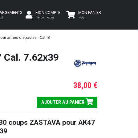
HARGEMENTS
MON COMPTE
MON PANIER
c.)
me connecter
vide
our armes d'épaules - Cat. B
Cal. 7.62x39
38,00 €
AJOUTER AU PANIER
 30 coups ZASTAVA pour AK47
x39