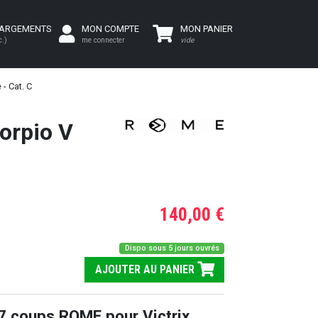
HARGEMENTS
MON COMPTE
MON PANIER
c.)
me connecter
vide
- Cat. C
orpio V
140,00 €
Dispo sous 5 jours ouvrés
AJOUTER AU PANIER
7 coups ROME pour Victrix