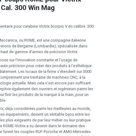
 Cal. 300 Win Mag
ntaire pour carabine Victrix Scorpio V en calibre .300
 Meccanica, ou ROME, est une compagnie italienne
nvirons de Bergame (Lombardie), spécialisée dans
n haut de gamme d’armes de précision Victrix.
pose sur l’innovation constante et l’usage de
aute précision pour créer des produits à l’esthétique
diatement. Les locaux de la firme s’étendent sur 3000
 comprennent une trentaine de machines CNC, à la
ologie actuelle. Mais cela n’est encore pas suffisant
ploie également des ouvriers et ingénieurs parmi les
ur finir les produits de la marque à la main, pour un
ble.
ix, déjà considérées parmi les meilleures au monde,
es équipements, devient un véritable bijou entre les
les plus exigeants de par leur métier ou leur pratique
le ROME-Victrix a su devenir dans le domaine des
ue furent les couples RUF-Porsche et AMG-Mercedes