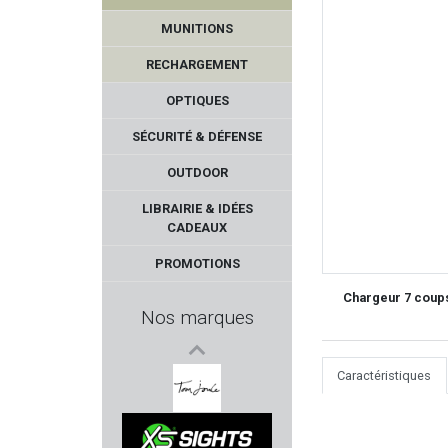
MUNITIONS
RECHARGEMENT
OPTIQUES
SÉCURITÉ & DÉFENSE
OUTDOOR
TRIVISA
LIBRAIRIE & IDÉES
CADEAUX
DOOGY
PROMOTIONS
MUELA
Chargeur 7 coups
Nos marques
KOWA
Caractéristiques
PERUN ARMS
TOM JOULE