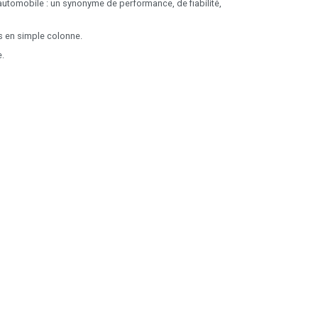
utomobile : un synonyme de performance, de fiabilité,
s en simple colonne.
e.