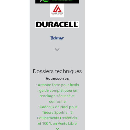
XS SIGHTS
LAUGO ARMS
Duracell
PACHMAYR
BORE TECH
Dossiers techniques
Accessoires
LEE ENFIELD
•
Armoire forte pour fusils
: guide complet pour un
I.M.I
stockage sécurisé et
conforme
•
Cadeaux de Noël pour
HERA ARMS
Tireurs Sportifs : 5
Équipements Essentiels
NEXTORCH
et 100 % en Vente Libre