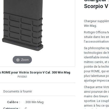
Scorpio V
Chargeur suppléme
Win Mag.
Rottigni Officina
située dans les e
l’accessoirisatio
Sa philosophie re
technologies de h
identifiable immé
Zoom
mètres carrés, et
pointe de la techn
pour ROME, qui em
 ROME pour Victrix Scorpio V Cal. 300 Win Mag
plus talentueux po
PVI0061
ajustage impecca
Chaque arme Victr
Documents à fournir
ainsi pourvue de c
mains des tireurs 
sportive. Le coup
Calibre :
.300 Win Mag
armes à feu ce q
Catégorie :
C