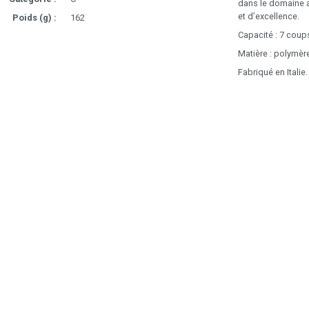
dans le domaine a
et d’excellence.
Poids (g) :
162
Capacité : 7 coup
Matière : polymèr
Fabriqué en Italie.