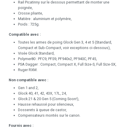
Rail Picatinny sur le dessous permettant de monter une
poignée,
Crosse pliante,
Matière : aluminium et polymère,
Poids : 725g.
Compatible avec :
Toutes les armes de poing Glock Gen 3, 4 et 5 (Standard,
Compact et Sub-Compact, voir exceptions ci-dessous),
Visée Glock Standard,
Polymer80 : PFC9, PFS9, PF940v2, PF940C, PF45,
PSA Dagger : Compact, Compact X, Full Size-S, Full Size-SX,
Ruger RXM.
Non compatible avec :
Gen 1 and 2,
Glock 40, 41, 42, 43X, 17L, 24,
Glock 21 & 20 Gen 5 (Coming Soon!),
Hausse rehaussé pour silencieux,
Dosserets à queue de castor,
Compensateurs montés sur le canon.
Fournis avec :