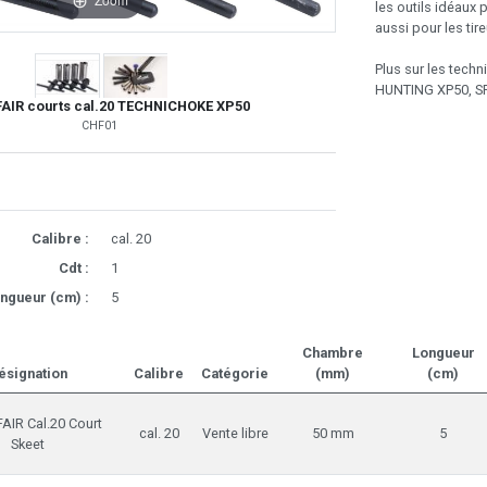
les outils idéaux 
aussi pour les tire
Plus sur les techn
HUNTING XP50, S
FAIR courts cal.20 TECHNICHOKE XP50
CHF01
Calibre :
cal. 20
Cdt :
1
ngueur (cm) :
5
Chambre
Longueur
ésignation
Calibre
Catégorie
(mm)
(cm)
AIR Cal.20 Court
cal. 20
Vente libre
50 mm
5
Skeet