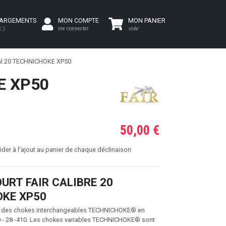
HARGEMENTS
MON COMPTE
MON PANIER
c.)
me connecter
vide
cal.20 TECHNICHOKE XP50
E XP50
50,00 €
er à l'ajout au panier de chaque déclinaison
URT FAIR CALIBRE 20
OKE XP50
e des chokes interchangeables TECHNICHOKE® en
 20 - 28 -410. Les chokes variables TECHNICHOKE® sont