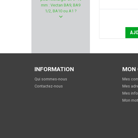
ALPEN OPTICS
mm : Vectan BA9, BA9
1/2, BA10 ou A1 ?
PERAZZI
MEC GAR
AJO
DLG TACTICAL
WEATHERBY
INFORMATION
MON
SPIKA
Qui sommes-nous
Mes co
Contactez-nous
Mes adr
ZEISS
Mes info
Mon mot
FOSSARI
DIAMONDBACK
LEDWAVE