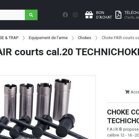
BON
TÉLÉC
D'ACHAT
(Tarifs, et
SE & TRAP
Equipement de l'arme
Chokes
Choke FAIR courts 
AIR courts cal.20 TECHNICHOK
Accéd
CHOKE CO
TECHICH
F.A.I.R.® propos
calibre 12 - 16 -
Zoom