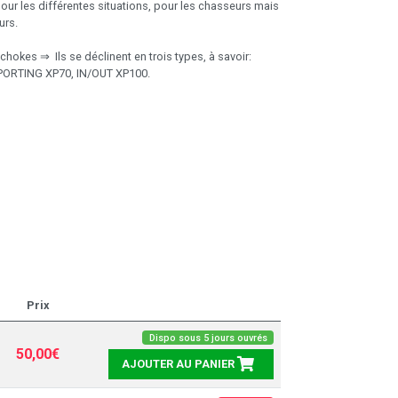
pour les différentes situations, pour les chasseurs mais
urs.
ichokes ⇒ Ils se déclinent en trois types, à savoir:
PORTING XP70, IN/OUT XP100.
Prix
Dispo sous 5 jours ouvrés
50,00€
AJOUTER AU PANIER