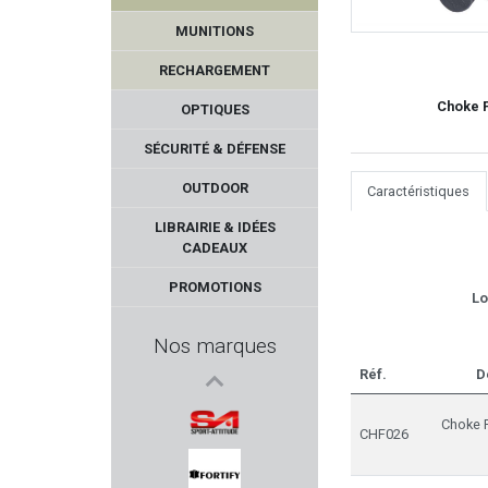
MUNITIONS
RECHARGEMENT
Choke 
OPTIQUES
SÉCURITÉ & DÉFENSE
OUTDOOR
Caractéristiques
WOLFF GUNSPRINGS
LIBRAIRIE & IDÉES
CADEAUX
VEGA HOLSTER
PROMOTIONS
Lo
BUSHNELL
Nos marques
BP MAKER
Réf.
D
FLUNATEC
Choke F
CHF026
SA SPORT ATTITUDE