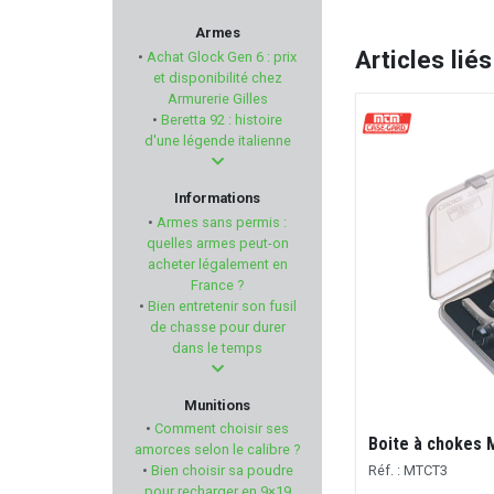
REVOTAC
Armes
Articles liés
•
Achat Glock Gen 6 : prix
Num'Axes
et disponibilité chez
Armurerie Gilles
•
Beretta 92 : histoire
SOMLYS
d'une légende italienne
GUARDIAN ANGEL
Informations
•
Armes sans permis :
RUGER
quelles armes peut-on
acheter légalement en
France ?
CUDEMAN
•
Bien entretenir son fusil
de chasse pour durer
LEBEL
dans le temps
BALLEUROPE
Munitions
•
Comment choisir ses
Boite à chokes
RECKNAGEL
amorces selon le calibre ?
Réf. : MTCT3
•
Bien choisir sa poudre
pour recharger en 9×19