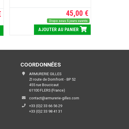
45,00 €
€
Dispo sous 5 jours ouvrés
AJOUTER AU PANIER
COORDONNÉES
ARMURERIE GILLES
ZI route de Domfront - BP 52
455 rue Boucicaut
61100 FLERS (France)
contact@armurerie-gilles.com
+33 (0)2 33 66 56 29
+33 (0)2 33 98 41 31