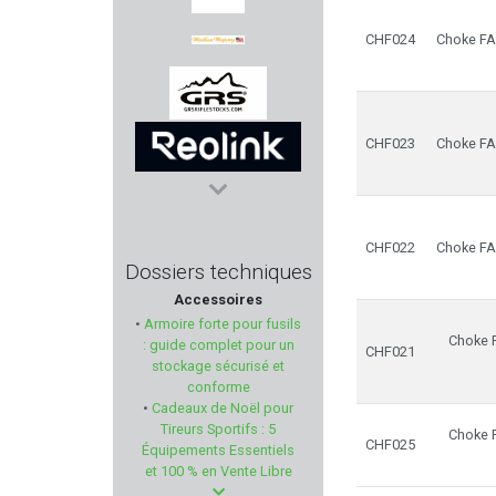
FORTIFY
CHF024
Choke FAI
WINDHAM WEAPONRY
CHF023
Choke FAI
GRS
REOLINK
CHF022
Choke FAI
LEE PRECISION
Dossiers techniques
Accessoires
CHAPUIS ARMES
•
Armoire forte pour fusils
Choke F
: guide complet pour un
CHF021
NORDIKPREDATOR
stockage sécurisé et
conforme
•
Cadeaux de Noël pour
KASTELBERG
Tireurs Sportifs : 5
Choke F
CHF025
Équipements Essentiels
COMPANY ANIMALS'
et 100 % en Vente Libre