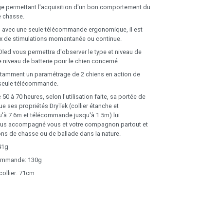
ge permettant l'acquisition d'un bon comportement du
e chasse.
ion avec une seule télécommande ergonomique, il est
ux de stimulations momentanée ou continue.
Oled vous permettra d'observer le type et niveau de
le niveau de batterie pour le chien concerné.
notamment un paramétrage de 2 chiens en action de
seule télécommande.
0 à 70 heures, selon l'utilisation faite, sa portée de
e ses propriétés DryTek (collier étanche et
'à 7.6m et télécommande jusqu'à 1.5m) lui
ous accompagné vous et votre compagnon partout et
ons de chasse ou de ballade dans la nature.
 41g
commande: 130g
collier: 71cm