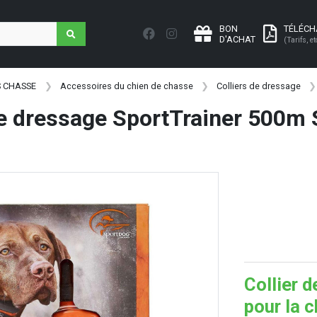
BON
TÉLÉC
D'ACHAT
(Tarifs, et
S CHASSE
Accessoires du chien de chasse
Colliers de dressage
de dressage SportTrainer 500m
Collier 
pour la 