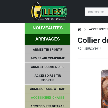
NOBEL SPORT
PROFUSION PETFEED
NOUVEAUTES
SILENT DRY
ACCESSOIRE
Collier 
ARRIVAGES
KNOBLOCH
Réf. : EURCY3914
ARMES TIR SPORTIF
LEICA
ARMES AIR COMPRIME
MAGLULA
ARMES POUDRE NOIRE
TITAN ARMS
ACCESSOIRES TIR
SPORTIF
VARTA
ARMES CHASSE & TRAP
STRASSER
ACCESSOIRES CHASSE
ACCESSOIRES DE TRAP