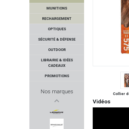
VICTRIX
MUNITIONS
SWAB-ITS - BORE-WHIPS
RECHARGEMENT
REAL AVID
OPTIQUES
SÉCURITÉ & DÉFENSE
MARLIN
OUTDOOR
VECTAN
LIBRAIRIE & IDÉES
CADEAUX
SAKO
PROMOTIONS
DIAMONDBACK
Nos marques
Collier 
GRS
Vidéos
WORK SHARP
LEDWAVE