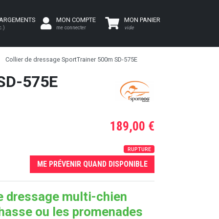
HARGEMENTS
MON COMPTE
MON PANIER
c.)
me connecter
vide
Collier de dressage SportTrainer 500m SD-575E
 SD-575E
189,00 €
RUPTURE
ME PRÉVENIR QUAND DISPONIBLE
de dressage multi-chien
chasse ou les promenades