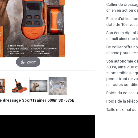
Collier de dressa
chien en action d
Facile d'utilisat
doté de 10 nivea
Son écran digital 
stimuli ainsi que 
Ce collier offre 
chasse pour une 
Son autonomie de 5
Zoom
500m, ainsi que qu
submersible jusqu
permettront de v
en toutes conditi
Poids du collier:
de dressage SportTrainer 500m SD-575E
Poids de la télé
Taille maximal du 