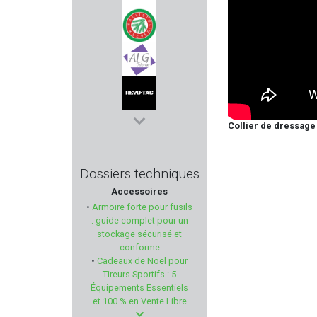
RENATO BALDI
BALLISTOL
ALG DEFENSE
Collier de dressage
REVOTAC
BERETTA
Dossiers techniques
Accessoires
HAGOPUR
•
Armoire forte pour fusils
: guide complet pour un
SA SPORT ATTITUDE
stockage sécurisé et
conforme
•
Cadeaux de Noël pour
ULFHEDNAR
Tireurs Sportifs : 5
Équipements Essentiels
BIRCHWOOD-CASEY
et 100 % en Vente Libre