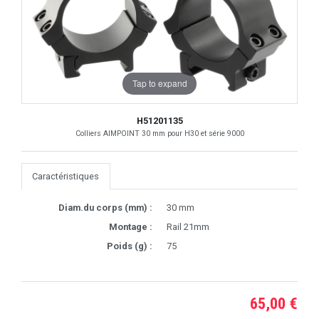
Tap to expand
H51201135
Colliers AIMPOINT 30 mm pour H30 et série 9000
Caractéristiques
Diam.du corps (mm) :
30 mm
Montage :
Rail 21mm
Poids (g) :
75
65,00 €