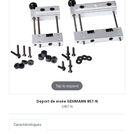
Tap to expand
Deport de visée GEHMANN 857-N
G857-N
Caractéristiques