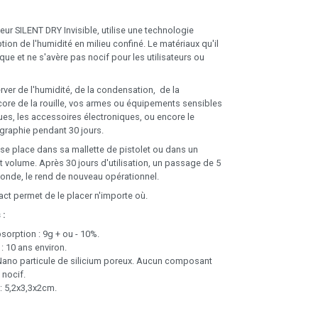
ur SILENT DRY Invisible, utilise une technologie
ion de l'humidité en milieu confiné. Le matériaux qu'il
ique et ne s'avère pas nocif pour les utilisateurs ou
rver de l'humidité, de la condensation, de la
ore de la rouille, vos armes ou équipements sensibles
ues, les accessoires électroniques, ou encore le
graphie pendant 30 jours.
l se place dans sa mallette de pistolet ou dans un
it volume. Après 30 jours d'utilisation, un passage de 5
onde, le rend de nouveau opérationnel.
t permet de le placer n'importe où.
 :
orption : 9g + ou - 10%.
 : 10 ans environ.
 Nano particule de silicium poreux. Aucun composant
 nocif.
: 5,2x3,3x2cm.