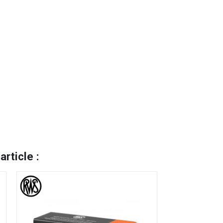
rticle :