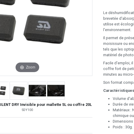
Le déshumidificate
brevetée d'absorpt
utilise est écolog
l'environnement.
Il permet de prése
moisissure ou enc
tels que les optiq
matériel de photo
Facile d'emploi, i
Zoom
coffre fort de pet
minutes au micro-
Son format compac
Caractéristiques
Volume d'abs
Durée de vie
ILENT DRY Invisible pour mallette 5L ou coffre 20L
Matériaux :
SDY100
chimique ou
Dimensions 
Poids : 30g.