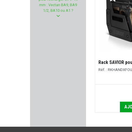
TANFOGLIO
mm : Vectan BA9, BA9
1/2, BA10 ou A1 ?
BENETT
WBP
GEHMANN
SIG SAUER
Rack SAVIOR pou
Réf. : RKHANDXFO
DIAMONDBACK
EYENIMAL
SCHAFTOL
AJO
LPA SIGHTS
BO MANUFACTURE