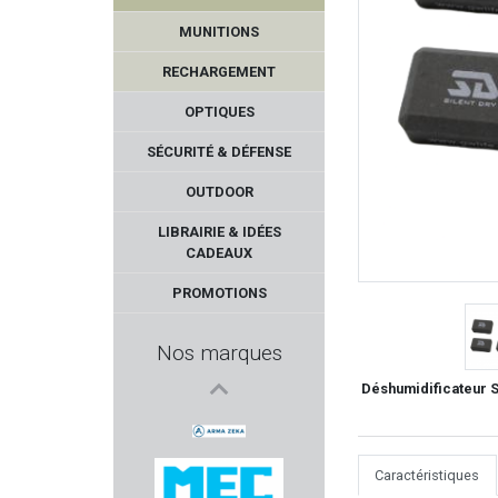
MUNITIONS
RECHARGEMENT
OPTIQUES
SÉCURITÉ & DÉFENSE
OUTDOOR
DOOGY
LIBRAIRIE & IDÉES
CADEAUX
TONI SYSTEM
PROMOTIONS
LEE PRECISION
Nos marques
S&k Mount
Déshumidificateur S
MIROKU
Caractéristiques
ARMA ZEKA