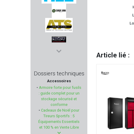
MEC
L
Lo
EUROP ARM
ATS AMMUNITION
Article lié :
PREDATOR
HOPPES
Dossiers techniques
Accessoires
DELORY BRUMARD
•
Armoire forte pour fusils
: guide complet pour un
CYTAC
stockage sécurisé et
conforme
•
Cadeaux de Noël pour
NOSLER
Tireurs Sportifs : 5
Équipements Essentiels
ANSCHÜTZ
et 100 % en Vente Libre