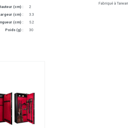
Fabriqué à Taiwan
Hauteur (cm) :
2
argeur (cm) :
3.3
ngueur (cm) :
5.2
Poids (g) :
30