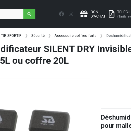
BON
TÉLÉC
D'ACHAT
(Tarifs, et
 TIR SPORTIF
Sécurité
Accessoire coffres-forts
Déshumidificat
ificateur SILENT DRY Invisibl
 5L ou coffre 20L
Déshumidi
pour mall