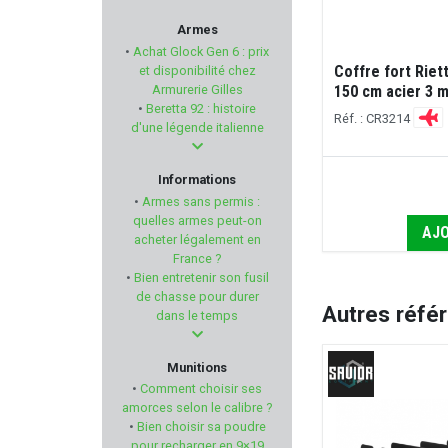
DANIEL DEFENSE
Armes
•
Achat Glock Gen 6 : prix
AIMPOINT
Coffre fort Riet
et disponibilité chez
Armurerie Gilles
150 cm acier 3 
•
Beretta 92 : histoire
KHAN ARMS
Réf. : CR3214
d'une légende italienne
SABATTI
Informations
•
Armes sans permis :
PARD
quelles armes peut-on
AJO
acheter légalement en
France ?
Primary Arms
•
Bien entretenir son fusil
de chasse pour durer
COMPANY ANIMALS'
Autres réfé
dans le temps
LENZ
Munitions
•
Comment choisir ses
FRANKFORD ARSENAL
amorces selon le calibre ?
•
Bien choisir sa poudre
pour recharger en 9×19