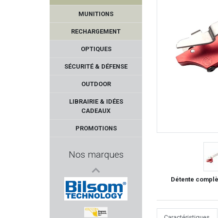
MUNITIONS
RECHARGEMENT
OPTIQUES
SÉCURITÉ & DÉFENSE
OUTDOOR
ROTTWEIL
LIBRAIRIE & IDÉES
CADEAUX
NORICA
PROMOTIONS
STALON
Nos marques
STAR ARMAS
Détente complèt
DAVIDE PEDERSOLI & C.
BILSOM TECHNOLOGY
Caractéristiques