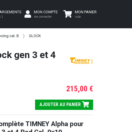
HARGEMENTS
MON COMPTE
MON PANIER
c.)
me connecter
vide
oing cat. B
GLOCK
ck gen 3 et 4
215,00 €
AJOUTER AU PANIER
omplète TIMNEY Alpha pour