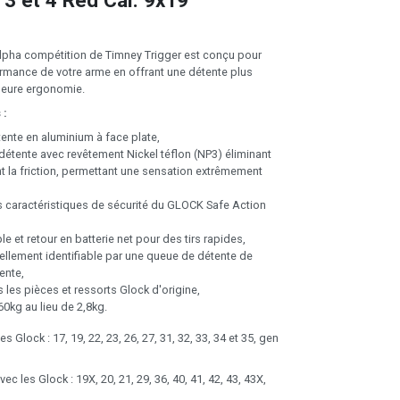
 3 et 4 Red Cal. 9x19
lpha compétition de Timney Trigger est conçu pour
ormance de votre arme en offrant une détente plus
lleure ergonomie.
 :
ente en aluminium à face plate,
détente avec revêtement Nickel téflon (NP3) éliminant
 la friction, permettant une sensation extrêmement
s caractéristiques de sécurité du GLOCK Safe Action
e et retour en batterie net pour des tirs rapides,
ellement identifiable par une queue de détente de
ente,
es les pièces et ressorts Glock d'origine,
60kg au lieu de 2,8kg.
 Glock : 17, 19, 22, 23, 26, 27, 31, 32, 33, 34 et 35, gen
c les Glock : 19X, 20, 21, 29, 36, 40, 41, 42, 43, 43X,