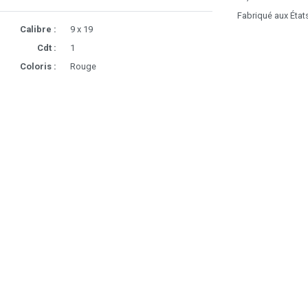
Fabriqué aux État
Calibre :
9 x 19
Cdt :
1
Coloris :
Rouge