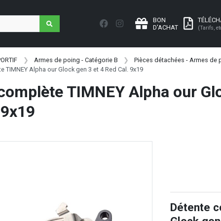
BON
TÉLÉC
D'ACHAT
(Tarifs, et
PORTIF
Armes de poing - Catégorie B
Pièces détachées - Armes de p
e TIMNEY Alpha our Glock gen 3 et 4 Red Cal. 9x19
complète TIMNEY Alpha our Glo
 9x19
Détente c