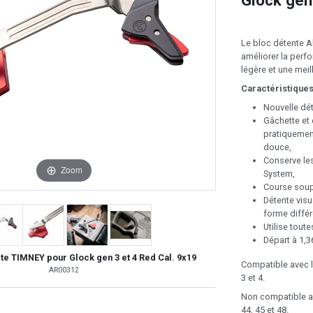
Glock gen
Le bloc détente A
améliorer la perf
légère et une mei
Caractéristiques
Nouvelle dét
Gâchette et 
pratiquement
douce,
Conserve le
Zoom
System,
Course soupl
Détente visu
forme différ
Utilise tout
Départ à 1,3
e TIMNEY pour Glock gen 3 et 4 Red Cal. 9x19
Compatible avec les
AR00312
3 et 4.
Non compatible ave
44, 45 et 48.